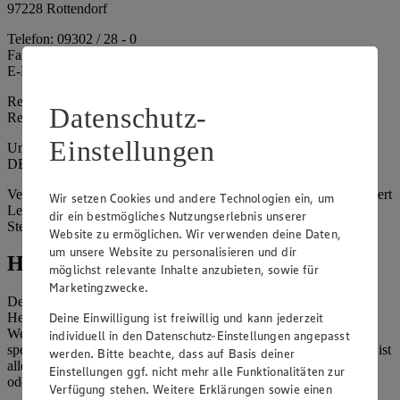
97228 Rottendorf
Telefon: 09302 / 28 - 0
Fax: 09302 / 28 - 214
E-Mail: info@edeka.de
Registergericht: Amtsgericht Würzburg
Datenschutz-
Registernummer: HRA 6164
Einstellungen
Umsatzsteuer-Identifikationsnummer gem. § 27a UStG:
DE261968694
Vertretungsberechtigte: Sebastian Kohrmann (Geschäftsführer), Gert
Wir setzen Cookies und andere Technologien ein, um
Lehmann (Geschäftsführer), Christian Remy (Geschäftsführer),
dir ein bestmögliches Nutzungserlebnis unserer
Stefan Legat (Vorstandsvorsitzender)
Website zu ermöglichen. Wir verwenden deine Daten,
um unsere Website zu personalisieren und dir
Hinweise
möglichst relevante Inhalte anzubieten, sowie für
Marketingzwecke.
Der Inhalt dieser Website ist urheberrechtlich geschützt. Der
Deine Einwilligung ist freiwillig und kann jederzeit
Herausgeber gewährt Ihnen jedoch das Recht, den auf dieser
Website bereitgestellten Text ganz oder ausschnittsweise zu
individuell in den Datenschutz-Einstellungen angepasst
speichern und zu vervielfältigen. Aus Gründen des Urheberrechts ist
werden. Bitte beachte, dass auf Basis deiner
allerdings die Speicherung und Vervielfältigung von Bildmaterial
Einstellungen ggf. nicht mehr alle Funktionalitäten zur
oder Grafiken aus dieser Website nicht gestattet.
Verfügung stehen. Weitere Erklärungen sowie einen