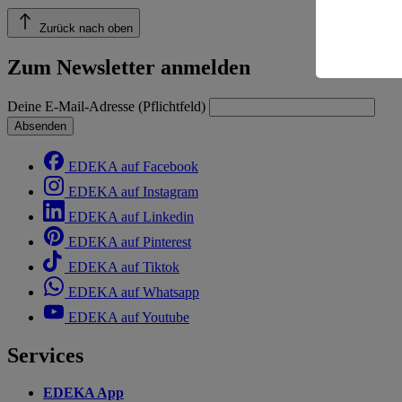
einem nach
Risiko ein
Zurück nach oben
Informatio
Zum Newsletter anmelden
Deine E-Mail-Adresse (Pflichtfeld)
Absenden
EDEKA auf Facebook
EDEKA auf Instagram
EDEKA auf Linkedin
EDEKA auf Pinterest
EDEKA auf Tiktok
EDEKA auf Whatsapp
EDEKA auf Youtube
Services
EDEKA App