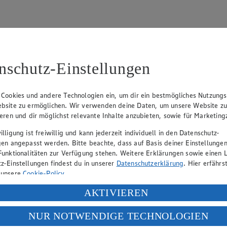
nschutz-Einstellungen
94
 Cookies und andere Technologien ein, um dir ein bestmögliches Nutzungs
Lehmann (Geschäftsführer), Christian Remy (Geschäftsführer), Stefan 
bsite zu ermöglichen. Wir verwenden deine Daten, um unsere Website z
ieren und dir möglichst relevante Inhalte anzubieten, sowie für Marketin
lligung ist freiwillig und kann jederzeit individuell in den Datenschutz-
gen angepasst werden. Bitte beachte, dass auf Basis deiner Einstellungen
eber gewährt Ihnen jedoch das Recht, den auf dieser Website bereitgest
Funktionalitäten zur Verfügung stehen. Weitere Erklärungen sowie einen L
icherung und Vervielfältigung von Bildmaterial oder Grafiken aus dieser 
z-Einstellungen findest du in unserer
Datenschutzerklärung
. Hier erfährs
Angebotsinformationen verantwortlich. Firma und Anschriften unserer Mär
 unsere
Cookie-Policy
.
ung deiner personenbezogenen Daten in den USA durch Facebook und Yo
AKTIVIEREN
f „Aktivieren“ klickst, willigst du im Sinne des Art. 49 Abs. 1 Satz 1 lit
uf hin, dass wir nicht an einem Streitbeilegungsverfahren vor einer V
NUR NOTWENDIGE TECHNOLOGIEN
deine Daten in den USA verarbeitet werden. Der EuGH sieht die USA als 