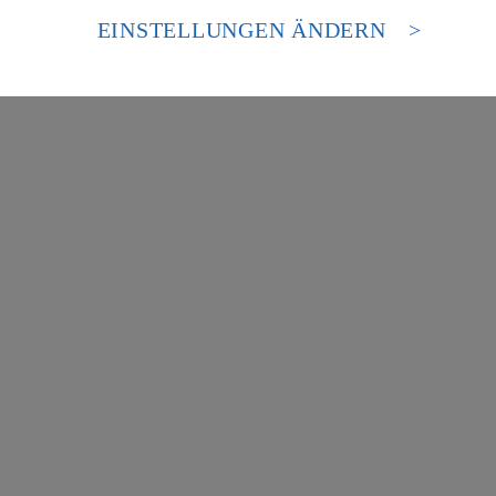
 europäischen Standards nicht angemessenen Datenschutzniveau an. Es b
es Zugriffs durch US-amerikanische Behörden.
EINSTELLUNGEN ÄNDERN
nen zum Herausgeber der Seite findest du im
Impressum