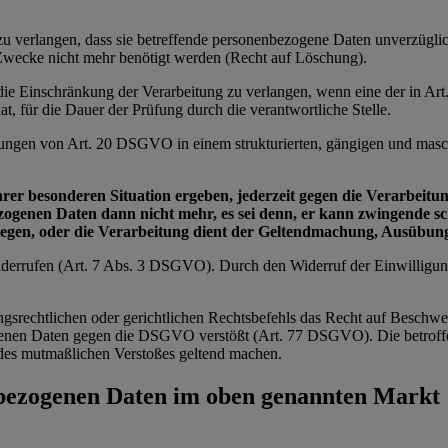
e zu verlangen, dass sie betreffende personenbezogene Daten unverzügl
n Zwecke nicht mehr benötigt werden (Recht auf Löschung).
e die Einschränkung der Verarbeitung zu verlangen, wenn eine der in 
t, für die Dauer der Prüfung durch die verantwortliche Stelle.
zungen von Art. 20 DSGVO in einem strukturierten, gängigen und masch
ihrer besonderen Situation ergeben, jederzeit gegen die Verarbei
bezogenen Daten dann nicht mehr, es sei denn, er kann zwingende 
wiegen, oder die Verarbeitung dient der Geltendmachung, Ausübu
 widerrufen (Art. 7 Abs. 3 DSGVO). Durch den Widerruf der Einwilligu
ngsrechtlichen oder gerichtlichen Rechtsbefehls das Recht auf Beschwe
zogenen Daten gegen die DSGVO verstößt (Art. 77 DSGVO). Die betroffe
ts des mutmaßlichen Verstoßes geltend machen.
nbezogenen Daten im oben genannten Markt