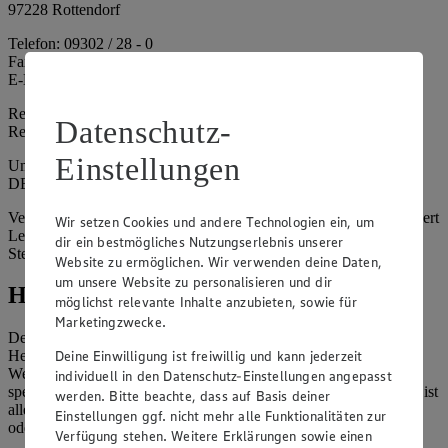
97228 Rottendorf
Telefon: 09302 / 28 - 0
Fax: 09302 / 28 - 214
E-Mail: info@edeka.de
Registergericht: Amtsgericht Würzburg
Datenschutz-
Registernummer: HRA 6164
Einstellungen
Umsatzsteuer-Identifikationsnummer gem. § 27a UStG:
DE261968694
Vertretungsberechtigte: Sebastian Kohrmann (Geschäftsführer), Gert
Wir setzen Cookies und andere Technologien ein, um
Lehmann (Geschäftsführer), Christian Remy (Geschäftsführer),
dir ein bestmögliches Nutzungserlebnis unserer
Stefan Legat (Vorstandsvorsitzender)
Website zu ermöglichen. Wir verwenden deine Daten,
um unsere Website zu personalisieren und dir
Hinweise
möglichst relevante Inhalte anzubieten, sowie für
Marketingzwecke.
Der Inhalt dieser Website ist urheberrechtlich geschützt. Der
Deine Einwilligung ist freiwillig und kann jederzeit
Herausgeber gewährt Ihnen jedoch das Recht, den auf dieser
Website bereitgestellten Text ganz oder ausschnittsweise zu
individuell in den Datenschutz-Einstellungen angepasst
speichern und zu vervielfältigen. Aus Gründen des Urheberrechts ist
werden. Bitte beachte, dass auf Basis deiner
allerdings die Speicherung und Vervielfältigung von Bildmaterial
Einstellungen ggf. nicht mehr alle Funktionalitäten zur
oder Grafiken aus dieser Website nicht gestattet.
Verfügung stehen. Weitere Erklärungen sowie einen