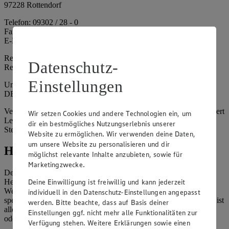
97228 Rottendorf
Telefon: 09302 / 28 - 0
Fax: 09302 / 28 - 214
E-Mail: info@edeka.de
Registergericht: Amtsgericht Würzburg
Datenschutz-
Registernummer: HRA 6164
Einstellungen
Umsatzsteuer-Identifikationsnummer gem. § 27a UStG:
DE261968694
Vertretungsberechtigte: Sebastian Kohrmann (Geschäftsführer), Gert
Wir setzen Cookies und andere Technologien ein, um
Lehmann (Geschäftsführer), Christian Remy (Geschäftsführer),
dir ein bestmögliches Nutzungserlebnis unserer
Stefan Legat (Vorstandsvorsitzender)
Website zu ermöglichen. Wir verwenden deine Daten,
um unsere Website zu personalisieren und dir
Hinweise
möglichst relevante Inhalte anzubieten, sowie für
Marketingzwecke.
Der Inhalt dieser Website ist urheberrechtlich geschützt. Der
Deine Einwilligung ist freiwillig und kann jederzeit
Herausgeber gewährt Ihnen jedoch das Recht, den auf dieser
Website bereitgestellten Text ganz oder ausschnittsweise zu
individuell in den Datenschutz-Einstellungen angepasst
speichern und zu vervielfältigen. Aus Gründen des Urheberrechts ist
werden. Bitte beachte, dass auf Basis deiner
allerdings die Speicherung und Vervielfältigung von Bildmaterial
Einstellungen ggf. nicht mehr alle Funktionalitäten zur
oder Grafiken aus dieser Website nicht gestattet.
Verfügung stehen. Weitere Erklärungen sowie einen