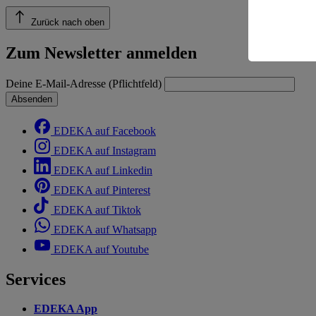
einem nach
Risiko ein
Zurück nach oben
Informatio
Zum Newsletter anmelden
Deine E-Mail-Adresse (Pflichtfeld)
Absenden
EDEKA auf Facebook
EDEKA auf Instagram
EDEKA auf Linkedin
EDEKA auf Pinterest
EDEKA auf Tiktok
EDEKA auf Whatsapp
EDEKA auf Youtube
Services
EDEKA App