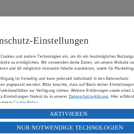
nschutz-Einstellungen
94
 Cookies und andere Technologien ein, um dir ein bestmögliches Nutzungs
Lehmann (Geschäftsführer), Christian Remy (Geschäftsführer), Stefan 
bsite zu ermöglichen. Wir verwenden deine Daten, um unsere Website z
ieren und dir möglichst relevante Inhalte anzubieten, sowie für Marketin
lligung ist freiwillig und kann jederzeit individuell in den Datenschutz-
gen angepasst werden. Bitte beachte, dass auf Basis deiner Einstellungen
eber gewährt Ihnen jedoch das Recht, den auf dieser Website bereitgest
Funktionalitäten zur Verfügung stehen. Weitere Erklärungen sowie einen L
icherung und Vervielfältigung von Bildmaterial oder Grafiken aus dieser 
z-Einstellungen findest du in unserer
Datenschutzerklärung
. Hier erfährs
Angebotsinformationen verantwortlich. Firma und Anschriften unserer Mär
 unsere
Cookie-Policy
.
ung deiner personenbezogenen Daten in den USA durch Facebook und Yo
AKTIVIEREN
f „Aktivieren“ klickst, willigst du im Sinne des Art. 49 Abs. 1 Satz 1 lit
uf hin, dass wir nicht an einem Streitbeilegungsverfahren vor einer V
NUR NOTWENDIGE TECHNOLOGIEN
deine Daten in den USA verarbeitet werden. Der EuGH sieht die USA als 