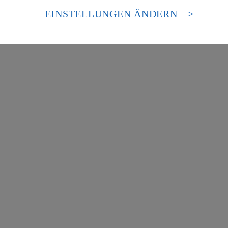
 europäischen Standards nicht angemessenen Datenschutzniveau an. Es b
es Zugriffs durch US-amerikanische Behörden.
EINSTELLUNGEN ÄNDERN
nen zum Herausgeber der Seite findest du im
Impressum