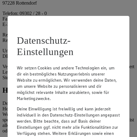
97228 Rottendorf
Telefon: 09302 / 28 - 0
Fax: 09302 / 28 - 214
E-Mail: info@edeka.de
Registergericht: Amtsgericht Würzburg
Datenschutz-
Registernummer: HRA 6164
Einstellungen
Umsatzsteuer-Identifikationsnummer gem. § 27a UStG:
DE261968694
Vertretungsberechtigte: Sebastian Kohrmann (Geschäftsführer), Gert
Wir setzen Cookies und andere Technologien ein, um
Lehmann (Geschäftsführer), Christian Remy (Geschäftsführer),
dir ein bestmögliches Nutzungserlebnis unserer
Stefan Legat (Vorstandsvorsitzender)
Website zu ermöglichen. Wir verwenden deine Daten,
um unsere Website zu personalisieren und dir
Hinweise
möglichst relevante Inhalte anzubieten, sowie für
Marketingzwecke.
Der Inhalt dieser Website ist urheberrechtlich geschützt. Der
Deine Einwilligung ist freiwillig und kann jederzeit
Herausgeber gewährt Ihnen jedoch das Recht, den auf dieser
Website bereitgestellten Text ganz oder ausschnittsweise zu
individuell in den Datenschutz-Einstellungen angepasst
speichern und zu vervielfältigen. Aus Gründen des Urheberrechts ist
werden. Bitte beachte, dass auf Basis deiner
allerdings die Speicherung und Vervielfältigung von Bildmaterial
Einstellungen ggf. nicht mehr alle Funktionalitäten zur
oder Grafiken aus dieser Website nicht gestattet.
Verfügung stehen. Weitere Erklärungen sowie einen