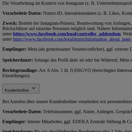
Die Verarbeitung im Kontext von Instagram (z. B. Unternehmensprofil
Verarbeitete Daten:
Nutzer-ID, Interaktionsdaten (z. B. Likes, Komme
Zweck:
Betrieb der Instagram-Präsenz, Beantwortung von Anfragen, 
Rückschlüsse auf einzelne Personen möglich sind. Nähere Information
unter
https://www.facebook.com/legal/controller_addendum
. Weit
unter
https://www.facebook.com/legal/terms/information_about_page
Empfänger:
Meta (als gemeinsamer Verantwortlicher), ggf. externe 
Speicherdauer:
Solange das Profil aktiv ist oder bis Widerruf, Meta
Rechtsgrundlage:
Art. 6 Abs. 1 lit. f) DSGVO (berechtigtes Interes
Einstellungen).
Kundenhotline
Bei Anrufen über unsere Kundenhotline verarbeiten wir personenb
Verarbeitete Daten:
Telefonnummer, ggf. Name, Anliegen, Gespräch
Empfänger
: Interne Mitarbeiter, ggf. EDEKA Zentrale Stiftung &
Speicherdauer:
Bis zur abschließenden Bearbeitung plus 1 Jahr, d