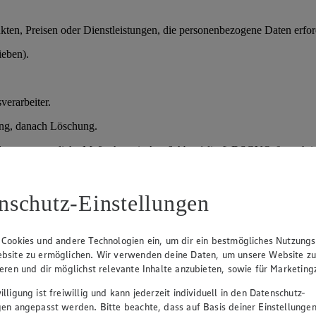
en, Preisen oder Dienstleistungen, die personenbezogene Daten erford
ieben).
verarbeiter.
ung, danach Löschung.
der vorvertragliche Maßnahmen); Art. 6 Abs. 1 lit. f) DSGVO (berechtig
nschutz-Einstellungen
prozesses.
daten, Qualifikationen.
 Cookies und andere Technologien ein, um dir ein bestmögliches Nutzungs
bsite zu ermöglichen. Wir verwenden deine Daten, um unsere Website z
sprächen und Entscheidung über Einstellung.
ieren und dir möglichst relevante Inhalte anzubieten, sowie für Marketin
lligung ist freiwillig und kann jederzeit individuell in den Datenschutz-
gen angepasst werden. Bitte beachte, dass auf Basis deiner Einstellungen
verteidigung), danach Löschung; bei Einstellung Übernahme in die Pe