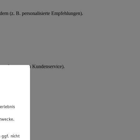
ern (z. B. personalisierte Empfehlungen).
tes Interesse an Kundenservice).
erlebnis
u
gzwecke.
 ggf. nicht
rsonalakte.