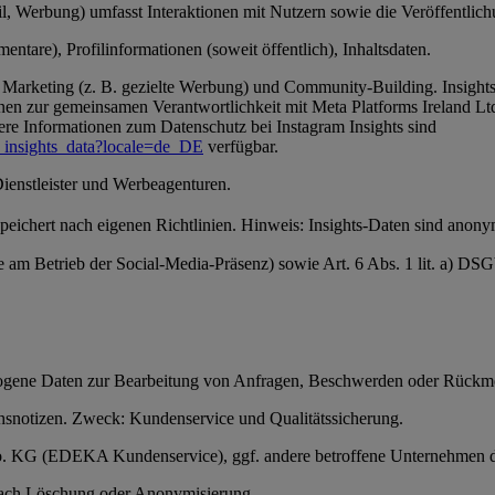
, Werbung) umfasst Interaktionen mit Nutzern sowie die Veröffentlichun
ntare), Profilinformationen (soweit öffentlich), Inhaltsdaten.
Marketing (z. B. gezielte Werbung) und Community-Building. Insights-
en zur gemeinsamen Verantwortlichkeit mit Meta Platforms Ireland Ltd
ere Informationen zum Datenschutz bei Instagram Insights sind
_insights_data?locale=de_DE
verfügbar.
Dienstleister und Werbeagenturen.
 speichert nach eigenen Richtlinien. Hinweis: Insights-Daten sind anon
se am Betrieb der Social-Media-Präsenz) sowie Art. 6 Abs. 1 lit. a) D
ezogene Daten zur Bearbeitung von Anfragen, Beschwerden oder Rückm
snotizen. Zweck: Kundenservice und Qualitätssicherung.
 Co. KG (EDEKA Kundenservice), ggf. andere betroffene Unternehmen 
anach Löschung oder Anonymisierung.