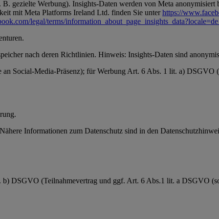
 B. gezielte Werbung). Insights-Daten werden von Meta anonymisiert be
it mit Meta Platforms Ireland Ltd. finden Sie unter
https://www.face
book.com/legal/terms/information_about_page_insights_data?locale=
enturen.
speicher nach deren Richtlinien. Hinweis: Insights-Daten sind anonymisi
se an Social-Media-Präsenz); für Werbung Art. 6 Abs. 1 lit. a) DSGVO
rung.
ähere Informationen zum Datenschutz sind in den Datenschutzhinweis
it. b) DSGVO (Teilnahmevertrag und ggf. Art. 6 Abs.1 lit. a DSGVO (sow