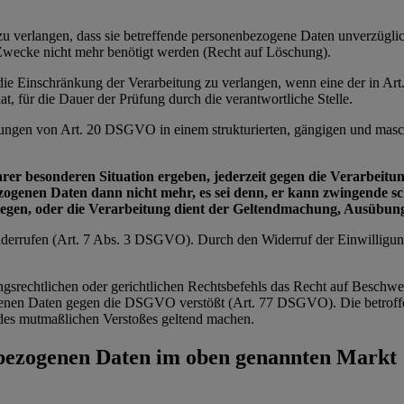
e zu verlangen, dass sie betreffende personenbezogene Daten unverzügl
n Zwecke nicht mehr benötigt werden (Recht auf Löschung).
e die Einschränkung der Verarbeitung zu verlangen, wenn eine der in 
t, für die Dauer der Prüfung durch die verantwortliche Stelle.
zungen von Art. 20 DSGVO in einem strukturierten, gängigen und masch
ihrer besonderen Situation ergeben, jederzeit gegen die Verarbei
bezogenen Daten dann nicht mehr, es sei denn, er kann zwingende 
wiegen, oder die Verarbeitung dient der Geltendmachung, Ausübu
 widerrufen (Art. 7 Abs. 3 DSGVO). Durch den Widerruf der Einwilligu
ngsrechtlichen oder gerichtlichen Rechtsbefehls das Recht auf Beschwe
zogenen Daten gegen die DSGVO verstößt (Art. 77 DSGVO). Die betroffe
ts des mutmaßlichen Verstoßes geltend machen.
nbezogenen Daten im oben genannten Markt