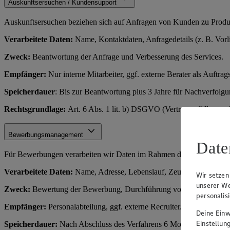
Auskunftsersuchen / Kundensupport
Auskunftsersuchen beziehen sich auf Anfragen von Kunden zu Produkt
Verarbeitete Daten:
Name, Kontaktdaten, Anfragedetails (z. B. Vorl
Zweck:
Beantwortung der Anfrage und Verbesserung des Services.
Empfänger:
Nur interne Mitarbeiter, ggf. externe Berater als Auftrags
Speicherdauer
: Bis zur Beantwortung plus 3 Jahre für Nachverfolg
Rechtsgrundlage:
Art. 6 Abs. 1 lit. b) DSGVO (Vertragserfüllung o
Bewerbungsmanagement
Date
Für Bewerbungen verarbeiten wir Daten im Rahmen des Einstellungs
Verarbeitete Daten:
Name, Adresse, Lebenslauf, Zeugnisse, Kontakt
Wir setzen
unserer We
Zweck:
Bewertung der Bewerbung, Durchführung von Vorstellungsge
personalis
Empfänger:
Personalabteilung, ggf. externe Recruiter.
Deine Einwi
Einstellun
Speicherdauer:
Nach Abschluss des Verfahrens 6 Monate (für Rechts