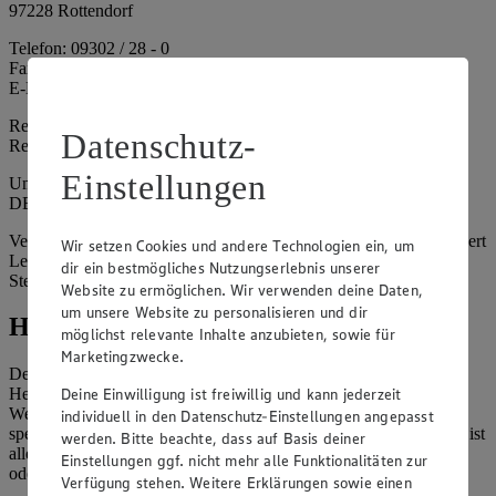
97228 Rottendorf
Telefon: 09302 / 28 - 0
Fax: 09302 / 28 - 214
E-Mail: info@edeka.de
Registergericht: Amtsgericht Würzburg
Datenschutz-
Registernummer: HRA 6164
Einstellungen
Umsatzsteuer-Identifikationsnummer gem. § 27a UStG:
DE261968694
Vertretungsberechtigte: Sebastian Kohrmann (Geschäftsführer), Gert
Wir setzen Cookies und andere Technologien ein, um
Lehmann (Geschäftsführer), Christian Remy (Geschäftsführer),
dir ein bestmögliches Nutzungserlebnis unserer
Stefan Legat (Vorstandsvorsitzender)
Website zu ermöglichen. Wir verwenden deine Daten,
um unsere Website zu personalisieren und dir
Hinweise
möglichst relevante Inhalte anzubieten, sowie für
Marketingzwecke.
Der Inhalt dieser Website ist urheberrechtlich geschützt. Der
Deine Einwilligung ist freiwillig und kann jederzeit
Herausgeber gewährt Ihnen jedoch das Recht, den auf dieser
Website bereitgestellten Text ganz oder ausschnittsweise zu
individuell in den Datenschutz-Einstellungen angepasst
speichern und zu vervielfältigen. Aus Gründen des Urheberrechts ist
werden. Bitte beachte, dass auf Basis deiner
allerdings die Speicherung und Vervielfältigung von Bildmaterial
Einstellungen ggf. nicht mehr alle Funktionalitäten zur
oder Grafiken aus dieser Website nicht gestattet.
Verfügung stehen. Weitere Erklärungen sowie einen