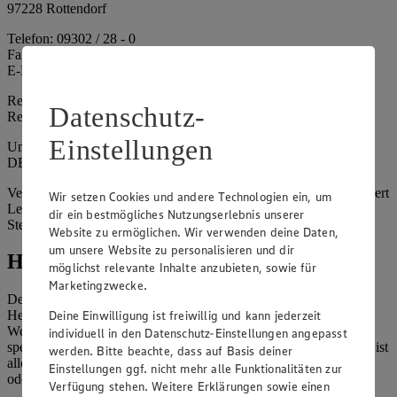
97228 Rottendorf
Telefon: 09302 / 28 - 0
Fax: 09302 / 28 - 214
E-Mail: info@edeka.de
Registergericht: Amtsgericht Würzburg
Datenschutz-
Registernummer: HRA 6164
Einstellungen
Umsatzsteuer-Identifikationsnummer gem. § 27a UStG:
DE261968694
Vertretungsberechtigte: Sebastian Kohrmann (Geschäftsführer), Gert
Wir setzen Cookies und andere Technologien ein, um
Lehmann (Geschäftsführer), Christian Remy (Geschäftsführer),
dir ein bestmögliches Nutzungserlebnis unserer
Stefan Legat (Vorstandsvorsitzender)
Website zu ermöglichen. Wir verwenden deine Daten,
um unsere Website zu personalisieren und dir
Hinweise
möglichst relevante Inhalte anzubieten, sowie für
Marketingzwecke.
Der Inhalt dieser Website ist urheberrechtlich geschützt. Der
Deine Einwilligung ist freiwillig und kann jederzeit
Herausgeber gewährt Ihnen jedoch das Recht, den auf dieser
Website bereitgestellten Text ganz oder ausschnittsweise zu
individuell in den Datenschutz-Einstellungen angepasst
speichern und zu vervielfältigen. Aus Gründen des Urheberrechts ist
werden. Bitte beachte, dass auf Basis deiner
allerdings die Speicherung und Vervielfältigung von Bildmaterial
Einstellungen ggf. nicht mehr alle Funktionalitäten zur
oder Grafiken aus dieser Website nicht gestattet.
Verfügung stehen. Weitere Erklärungen sowie einen