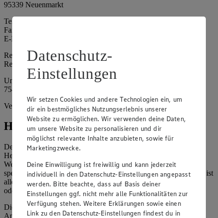
95339 Neuenmarkt
Telefon: 09227 4736
Fax: 09227 9409253
E-Mail: edeka.foehn@t-online.de
Datenschutz-
Registergericht: Amtsgericht Bayreuth
Registernummer: HRA 4674
Einstellungen
Umsatzsteuer-Identifikationsnummer gem. § 27a UStG: DE 349
754 142
Wir setzen Cookies und andere Technologien ein, um
Vertretungsberechtigte: -
dir ein bestmögliches Nutzungserlebnis unserer
Website zu ermöglichen. Wir verwenden deine Daten,
Hinweise
um unsere Website zu personalisieren und dir
möglichst relevante Inhalte anzubieten, sowie für
Der Inhalt dieser Website ist urheberrechtlich geschützt. Der
Marketingzwecke.
Herausgeber gewährt Ihnen jedoch das Recht, den auf dieser
Deine Einwilligung ist freiwillig und kann jederzeit
Website bereitgestellten Text ganz oder ausschnittsweise zu
speichern und zu vervielfältigen. Aus Gründen des Urheberrechts ist
individuell in den Datenschutz-Einstellungen angepasst
allerdings die Speicherung und Vervielfältigung von Bildmaterial
werden. Bitte beachte, dass auf Basis deiner
oder Grafiken aus dieser Website nicht gestattet.
Einstellungen ggf. nicht mehr alle Funktionalitäten zur
Verfügung stehen. Weitere Erklärungen sowie einen
Die verantwortliche Stelle ist nicht für die Inhalte der versendeten
Link zu den Datenschutz-Einstellungen findest du in
Angebotsinformationen verantwortlich. Firma und Anschriften