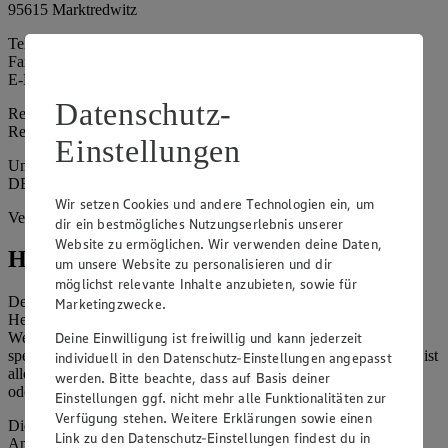
95615 Marktredwitz
Telefon: 09231 973531 - 0
Fax: 09231 973531 - 13
E-Mail: info@edeka-schraml.de
Datenschutz-
Registergericht: Hof
Registernummer: HRB 6135
Einstellungen
Umsatzsteuer-Identifikationsnummer gem. § 27a UStG:
DE328666641
Wir setzen Cookies und andere Technologien ein, um
Vertretungsberechtigte: Patrick Schraml
dir ein bestmögliches Nutzungserlebnis unserer
Website zu ermöglichen. Wir verwenden deine Daten,
Hinweise
um unsere Website zu personalisieren und dir
möglichst relevante Inhalte anzubieten, sowie für
Der Inhalt dieser Website ist urheberrechtlich geschützt. Der
Marketingzwecke.
Herausgeber gewährt Ihnen jedoch das Recht, den auf dieser
Deine Einwilligung ist freiwillig und kann jederzeit
Website bereitgestellten Text ganz oder ausschnittsweise zu
speichern und zu vervielfältigen. Aus Gründen des Urheberrechts ist
individuell in den Datenschutz-Einstellungen angepasst
allerdings die Speicherung und Vervielfältigung von Bildmaterial
werden. Bitte beachte, dass auf Basis deiner
oder Grafiken aus dieser Website nicht gestattet.
Einstellungen ggf. nicht mehr alle Funktionalitäten zur
Verfügung stehen. Weitere Erklärungen sowie einen
Die verantwortliche Stelle ist nicht für die Inhalte der versendeten
Link zu den Datenschutz-Einstellungen findest du in
Angebotsinformationen verantwortlich. Firma und Anschriften