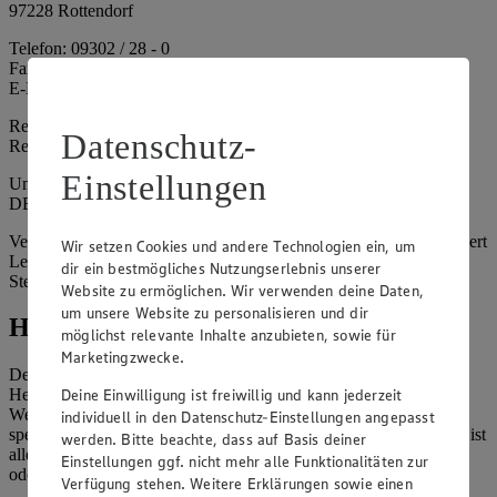
97228 Rottendorf
Telefon: 09302 / 28 - 0
Fax: 09302 / 28 - 214
E-Mail: info@edeka.de
Registergericht: Amtsgericht Würzburg
Datenschutz-
Registernummer: HRA 6164
Einstellungen
Umsatzsteuer-Identifikationsnummer gem. § 27a UStG:
DE261968694
Vertretungsberechtigte: Sebastian Kohrmann (Geschäftsführer), Gert
Wir setzen Cookies und andere Technologien ein, um
Lehmann (Geschäftsführer), Christian Remy (Geschäftsführer),
dir ein bestmögliches Nutzungserlebnis unserer
Stefan Legat (Vorstandsvorsitzender)
Website zu ermöglichen. Wir verwenden deine Daten,
um unsere Website zu personalisieren und dir
Hinweise
möglichst relevante Inhalte anzubieten, sowie für
Marketingzwecke.
Der Inhalt dieser Website ist urheberrechtlich geschützt. Der
Deine Einwilligung ist freiwillig und kann jederzeit
Herausgeber gewährt Ihnen jedoch das Recht, den auf dieser
Website bereitgestellten Text ganz oder ausschnittsweise zu
individuell in den Datenschutz-Einstellungen angepasst
speichern und zu vervielfältigen. Aus Gründen des Urheberrechts ist
werden. Bitte beachte, dass auf Basis deiner
allerdings die Speicherung und Vervielfältigung von Bildmaterial
Einstellungen ggf. nicht mehr alle Funktionalitäten zur
oder Grafiken aus dieser Website nicht gestattet.
Verfügung stehen. Weitere Erklärungen sowie einen