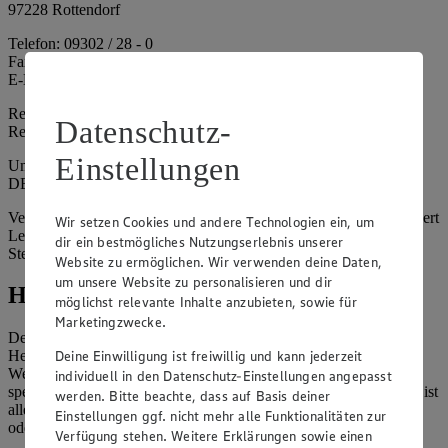
97228 Rottendorf
Telefon: 09302 / 28 - 0
Fax: 09302 / 28 - 214
E-Mail: info@edeka.de
Registergericht: Amtsgericht Würzburg
Datenschutz-
Registernummer: HRA 6164
Einstellungen
Umsatzsteuer-Identifikationsnummer gem. § 27a UStG:
DE261968694
Vertretungsberechtigte: Sebastian Kohrmann (Geschäftsführer), Gert
Wir setzen Cookies und andere Technologien ein, um
Lehmann (Geschäftsführer), Christian Remy (Geschäftsführer),
dir ein bestmögliches Nutzungserlebnis unserer
Stefan Legat (Vorstandsvorsitzender)
Website zu ermöglichen. Wir verwenden deine Daten,
um unsere Website zu personalisieren und dir
Hinweise
möglichst relevante Inhalte anzubieten, sowie für
Marketingzwecke.
Der Inhalt dieser Website ist urheberrechtlich geschützt. Der
Deine Einwilligung ist freiwillig und kann jederzeit
Herausgeber gewährt Ihnen jedoch das Recht, den auf dieser
Website bereitgestellten Text ganz oder ausschnittsweise zu
individuell in den Datenschutz-Einstellungen angepasst
speichern und zu vervielfältigen. Aus Gründen des Urheberrechts ist
werden. Bitte beachte, dass auf Basis deiner
allerdings die Speicherung und Vervielfältigung von Bildmaterial
Einstellungen ggf. nicht mehr alle Funktionalitäten zur
oder Grafiken aus dieser Website nicht gestattet.
Verfügung stehen. Weitere Erklärungen sowie einen