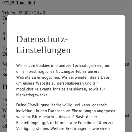
97228 Rottendorf
Telefon: 09302 / 28 - 0
Fax: 09302 / 28 - 214
E-Mail: info@edeka.de
Registergericht: Amtsgericht Würzburg
Datenschutz-
Registernummer: HRA 6164
Einstellungen
Umsatzsteuer-Identifikationsnummer gem. § 27a UStG:
DE261968694
Vertretungsberechtigte: Sebastian Kohrmann (Geschäftsführer), Gert
Wir setzen Cookies und andere Technologien ein, um
Lehmann (Geschäftsführer), Christian Remy (Geschäftsführer),
dir ein bestmögliches Nutzungserlebnis unserer
Stefan Legat (Vorstandsvorsitzender)
Website zu ermöglichen. Wir verwenden deine Daten,
um unsere Website zu personalisieren und dir
Hinweise
möglichst relevante Inhalte anzubieten, sowie für
Marketingzwecke.
Der Inhalt dieser Website ist urheberrechtlich geschützt. Der
Deine Einwilligung ist freiwillig und kann jederzeit
Herausgeber gewährt Ihnen jedoch das Recht, den auf dieser
Website bereitgestellten Text ganz oder ausschnittsweise zu
individuell in den Datenschutz-Einstellungen angepasst
speichern und zu vervielfältigen. Aus Gründen des Urheberrechts ist
werden. Bitte beachte, dass auf Basis deiner
allerdings die Speicherung und Vervielfältigung von Bildmaterial
Einstellungen ggf. nicht mehr alle Funktionalitäten zur
oder Grafiken aus dieser Website nicht gestattet.
Verfügung stehen. Weitere Erklärungen sowie einen