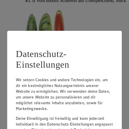
Kl. II Vom Biohof Schlereth aus Unterpleichfeld, Stück
Datenschutz-
Einstellungen
Angebot:
Gut & Günstig Mango "Omer"
Wir setzen Cookies und andere Technologien ein, um
1.29
dir ein bestmögliches Nutzungserlebnis unserer
Festpreis von 1.29€
Website zu ermöglichen. Wir verwenden deine Daten,
um unsere Website zu personalisieren und dir
aus Israel, Kl. I, Stück
möglichst relevante Inhalte anzubieten, sowie für
Marketingzwecke.
Deine Einwilligung ist freiwillig und kann jederzeit
individuell in den Datenschutz-Einstellungen angepasst