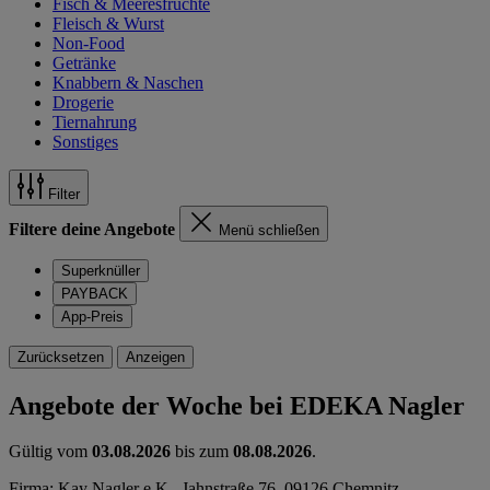
Fisch & Meeresfrüchte
Fleisch & Wurst
Non-Food
Getränke
Knabbern & Naschen
Drogerie
Tiernahrung
Sonstiges
Filter
Filtere deine Angebote
Menü schließen
Superknüller
PAYBACK
App-Preis
Zurücksetzen
Anzeigen
Angebote der Woche bei EDEKA Nagler
Gültig vom
03.08.2026
bis zum
08.08.2026
.
Firma: Kay Nagler e.K., Jahnstraße 76, 09126 Chemnitz