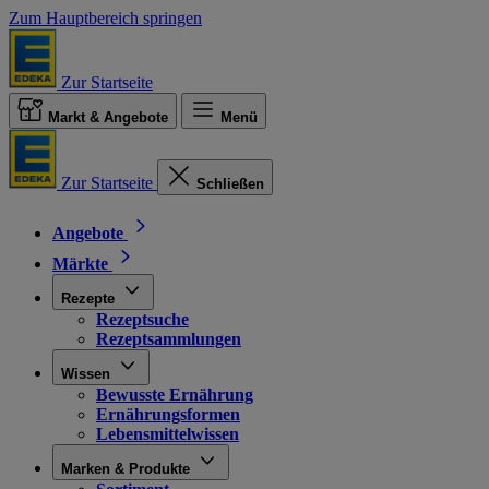
Zum Hauptbereich springen
Zur Startseite
Markt & Angebote
Menü
Zur Startseite
Schließen
Angebote
Märkte
Rezepte
Rezeptsuche
Rezeptsammlungen
Wissen
Bewusste Ernährung
Ernährungsformen
Lebensmittelwissen
Marken & Produkte