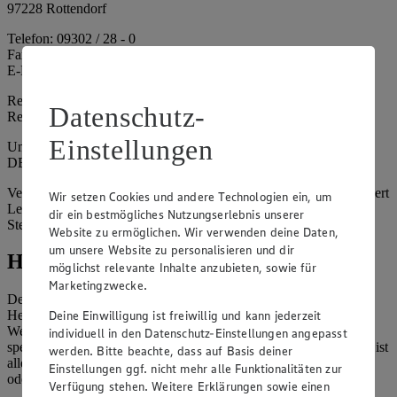
97228 Rottendorf
Telefon: 09302 / 28 - 0
Fax: 09302 / 28 - 214
E-Mail: info@edeka.de
Registergericht: Amtsgericht Würzburg
Datenschutz-
Registernummer: HRA 6164
Einstellungen
Umsatzsteuer-Identifikationsnummer gem. § 27a UStG:
DE261968694
Vertretungsberechtigte: Sebastian Kohrmann (Geschäftsführer), Gert
Wir setzen Cookies und andere Technologien ein, um
Lehmann (Geschäftsführer), Christian Remy (Geschäftsführer),
dir ein bestmögliches Nutzungserlebnis unserer
Stefan Legat (Vorstandsvorsitzender)
Website zu ermöglichen. Wir verwenden deine Daten,
um unsere Website zu personalisieren und dir
Hinweise
möglichst relevante Inhalte anzubieten, sowie für
Marketingzwecke.
Der Inhalt dieser Website ist urheberrechtlich geschützt. Der
Deine Einwilligung ist freiwillig und kann jederzeit
Herausgeber gewährt Ihnen jedoch das Recht, den auf dieser
Website bereitgestellten Text ganz oder ausschnittsweise zu
individuell in den Datenschutz-Einstellungen angepasst
speichern und zu vervielfältigen. Aus Gründen des Urheberrechts ist
werden. Bitte beachte, dass auf Basis deiner
allerdings die Speicherung und Vervielfältigung von Bildmaterial
Einstellungen ggf. nicht mehr alle Funktionalitäten zur
oder Grafiken aus dieser Website nicht gestattet.
Verfügung stehen. Weitere Erklärungen sowie einen