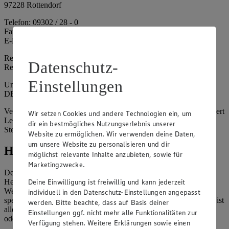
97228 Rottendorf
Telefon: 09302 / 28 - 0
Fax: 09302 / 28 - 214
E-Mail: info@edeka.de
Registergericht: Amtsgericht Würzburg
Datenschutz-
Registernummer: HRA 6164
Einstellungen
Umsatzsteuer-Identifikationsnummer gem. § 27a UStG:
DE261968694
Vertretungsberechtigte: Sebastian Kohrmann (Geschäftsführer), Gert
Wir setzen Cookies und andere Technologien ein, um
Lehmann (Geschäftsführer), Christian Remy (Geschäftsführer),
dir ein bestmögliches Nutzungserlebnis unserer
Stefan Legat (Vorstandsvorsitzender)
Website zu ermöglichen. Wir verwenden deine Daten,
um unsere Website zu personalisieren und dir
Hinweise
möglichst relevante Inhalte anzubieten, sowie für
Marketingzwecke.
Der Inhalt dieser Website ist urheberrechtlich geschützt. Der
Deine Einwilligung ist freiwillig und kann jederzeit
Herausgeber gewährt Ihnen jedoch das Recht, den auf dieser
Website bereitgestellten Text ganz oder ausschnittsweise zu
individuell in den Datenschutz-Einstellungen angepasst
speichern und zu vervielfältigen. Aus Gründen des Urheberrechts ist
werden. Bitte beachte, dass auf Basis deiner
allerdings die Speicherung und Vervielfältigung von Bildmaterial
Einstellungen ggf. nicht mehr alle Funktionalitäten zur
oder Grafiken aus dieser Website nicht gestattet.
Verfügung stehen. Weitere Erklärungen sowie einen