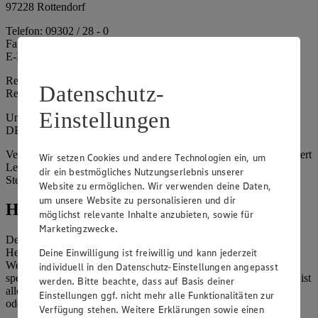
97228 Rottendorf
Telefon: 09302 / 28 - 0
Fax: 09302 / 28 - 214
E-Mail: info@edeka.de
Registergericht: Amtsgericht Würzburg
Datenschutz-
Registernummer: HRA 6164
Einstellungen
Umsatzsteuer-Identifikationsnummer gem. § 27a UStG:
DE261968694
Vertretungsberechtigte: Sebastian Kohrmann (Geschäftsführer), Gert
Wir setzen Cookies und andere Technologien ein, um
Lehmann (Geschäftsführer), Christian Remy (Geschäftsführer),
dir ein bestmögliches Nutzungserlebnis unserer
Stefan Legat (Vorstandsvorsitzender)
Website zu ermöglichen. Wir verwenden deine Daten,
um unsere Website zu personalisieren und dir
Hinweise
möglichst relevante Inhalte anzubieten, sowie für
Marketingzwecke.
Der Inhalt dieser Website ist urheberrechtlich geschützt. Der
Deine Einwilligung ist freiwillig und kann jederzeit
Herausgeber gewährt Ihnen jedoch das Recht, den auf dieser
Website bereitgestellten Text ganz oder ausschnittsweise zu
individuell in den Datenschutz-Einstellungen angepasst
speichern und zu vervielfältigen. Aus Gründen des Urheberrechts ist
werden. Bitte beachte, dass auf Basis deiner
allerdings die Speicherung und Vervielfältigung von Bildmaterial
Einstellungen ggf. nicht mehr alle Funktionalitäten zur
oder Grafiken aus dieser Website nicht gestattet.
Verfügung stehen. Weitere Erklärungen sowie einen