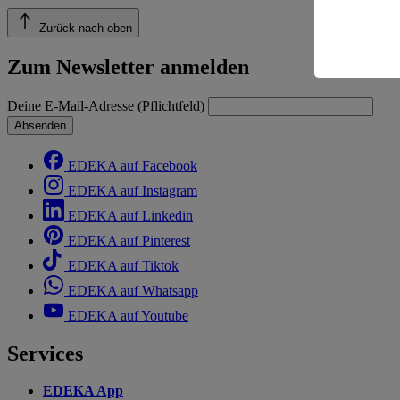
einem nach
Risiko ein
Zurück nach oben
Informatio
Zum Newsletter anmelden
Deine E-Mail-Adresse (Pflichtfeld)
Absenden
EDEKA auf Facebook
EDEKA auf Instagram
EDEKA auf Linkedin
EDEKA auf Pinterest
EDEKA auf Tiktok
EDEKA auf Whatsapp
EDEKA auf Youtube
Services
EDEKA App