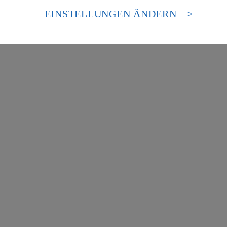
 europäischen Standards nicht angemessenen Datenschutzniveau an. Es b
es Zugriffs durch US-amerikanische Behörden.
EINSTELLUNGEN ÄNDERN
nen zum Herausgeber der Seite findest du im
Impressum