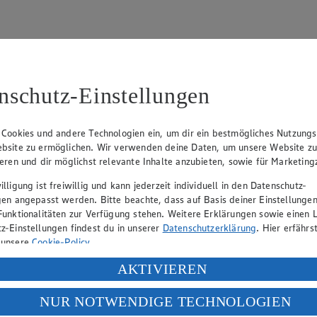
nschutz-Einstellungen
94
 Cookies und andere Technologien ein, um dir ein bestmögliches Nutzungs
Lehmann (Geschäftsführer), Christian Remy (Geschäftsführer), Stefan 
bsite zu ermöglichen. Wir verwenden deine Daten, um unsere Website z
ieren und dir möglichst relevante Inhalte anzubieten, sowie für Marketin
lligung ist freiwillig und kann jederzeit individuell in den Datenschutz-
gen angepasst werden. Bitte beachte, dass auf Basis deiner Einstellungen
eber gewährt Ihnen jedoch das Recht, den auf dieser Website bereitgest
Funktionalitäten zur Verfügung stehen. Weitere Erklärungen sowie einen L
icherung und Vervielfältigung von Bildmaterial oder Grafiken aus dieser 
z-Einstellungen findest du in unserer
Datenschutzerklärung
. Hier erfährs
Angebotsinformationen verantwortlich. Firma und Anschriften unserer Mär
 unsere
Cookie-Policy
.
ung deiner personenbezogenen Daten in den USA durch Facebook und Yo
AKTIVIEREN
f „Aktivieren“ klickst, willigst du im Sinne des Art. 49 Abs. 1 Satz 1 lit
uf hin, dass wir nicht an einem Streitbeilegungsverfahren vor einer V
NUR NOTWENDIGE TECHNOLOGIEN
deine Daten in den USA verarbeitet werden. Der EuGH sieht die USA als 