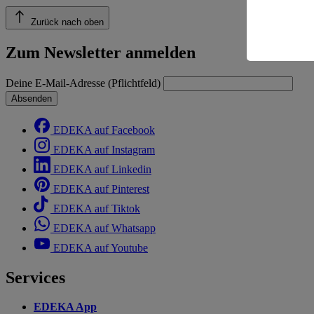
einem nach
Risiko ein
Zurück nach oben
Informatio
Zum Newsletter anmelden
Deine E-Mail-Adresse (Pflichtfeld)
Absenden
EDEKA auf Facebook
EDEKA auf Instagram
EDEKA auf Linkedin
EDEKA auf Pinterest
EDEKA auf Tiktok
EDEKA auf Whatsapp
EDEKA auf Youtube
Services
EDEKA App