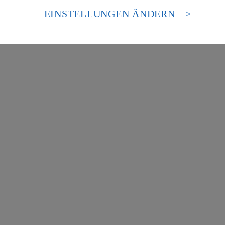
 europäischen Standards nicht angemessenen Datenschutzniveau an. Es b
es Zugriffs durch US-amerikanische Behörden.
EINSTELLUNGEN ÄNDERN
nen zum Herausgeber der Seite findest du im
Impressum