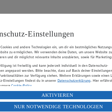
nschutz-Einstellungen
89
 Cookies und andere Technologien ein, um dir ein bestmögliches Nutzungs
bsite zu ermöglichen. Wir verwenden deine Daten, um unsere Website z
ieren und dir möglichst relevante Inhalte anzubieten, sowie für Marketin
lligung ist freiwillig und kann jederzeit individuell in den Datenschutz-
gen angepasst werden. Bitte beachte, dass auf Basis deiner Einstellungen
eber gewährt Ihnen jedoch das Recht, den auf dieser Website bereitgest
Funktionalitäten zur Verfügung stehen. Weitere Erklärungen sowie einen L
icherung und Vervielfältigung von Bildmaterial oder Grafiken aus dieser 
z-Einstellungen findest du in unserer
Datenschutzerklärung
. Hier erfährs
Angebotsinformationen verantwortlich. Firma und Anschriften unserer Mär
 unsere
Cookie-Policy
.
ung deiner personenbezogenen Daten in den USA durch Facebook und Yo
AKTIVIEREN
f „Aktivieren“ klickst, willigst du im Sinne des Art. 49 Abs. 1 Satz 1 lit
uf hin, dass wir nicht an einem Streitbeilegungsverfahren vor einer V
NUR NOTWENDIGE TECHNOLOGIEN
deine Daten in den USA verarbeitet werden. Der EuGH sieht die USA als 