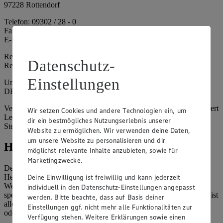
97228 Rottendorf
Telefon: 09302 / 28 - 0
Fax: 09302 / 28 - 214
E-Mail: info@edeka.de
Registergericht: Amtsgericht Würzburg
Datenschutz-
Registernummer: HRA 6164
Einstellungen
Umsatzsteuer-Identifikationsnummer gem. § 27a UStG:
DE261968694
Vertretungsberechtigte: Sebastian Kohrmann (Geschäftsführer), Gert
Wir setzen Cookies und andere Technologien ein, um
Lehmann (Geschäftsführer), Christian Remy (Geschäftsführer),
dir ein bestmögliches Nutzungserlebnis unserer
Stefan Legat (Vorstandsvorsitzender)
Website zu ermöglichen. Wir verwenden deine Daten,
um unsere Website zu personalisieren und dir
Hinweise
möglichst relevante Inhalte anzubieten, sowie für
Marketingzwecke.
Der Inhalt dieser Website ist urheberrechtlich geschützt. Der
Deine Einwilligung ist freiwillig und kann jederzeit
Herausgeber gewährt Ihnen jedoch das Recht, den auf dieser
Website bereitgestellten Text ganz oder ausschnittsweise zu
individuell in den Datenschutz-Einstellungen angepasst
speichern und zu vervielfältigen. Aus Gründen des Urheberrechts ist
werden. Bitte beachte, dass auf Basis deiner
allerdings die Speicherung und Vervielfältigung von Bildmaterial
Einstellungen ggf. nicht mehr alle Funktionalitäten zur
oder Grafiken aus dieser Website nicht gestattet.
Verfügung stehen. Weitere Erklärungen sowie einen