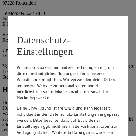
97228 Rottendorf
Telefon: 09302 / 28 - 0
Fax: 09302 / 28 - 214
E-Mail: info@edeka.de
Registergericht: Amtsgericht Würzburg
Datenschutz-
Registernummer: HRA 6164
Einstellungen
Umsatzsteuer-Identifikationsnummer gem. § 27a UStG:
DE261968694
Vertretungsberechtigte: Sebastian Kohrmann (Geschäftsführer), Gert
Wir setzen Cookies und andere Technologien ein, um
Lehmann (Geschäftsführer), Christian Remy (Geschäftsführer),
dir ein bestmögliches Nutzungserlebnis unserer
Stefan Legat (Vorstandsvorsitzender)
Website zu ermöglichen. Wir verwenden deine Daten,
um unsere Website zu personalisieren und dir
Hinweise
möglichst relevante Inhalte anzubieten, sowie für
Marketingzwecke.
Der Inhalt dieser Website ist urheberrechtlich geschützt. Der
Deine Einwilligung ist freiwillig und kann jederzeit
Herausgeber gewährt Ihnen jedoch das Recht, den auf dieser
Website bereitgestellten Text ganz oder ausschnittsweise zu
individuell in den Datenschutz-Einstellungen angepasst
speichern und zu vervielfältigen. Aus Gründen des Urheberrechts ist
werden. Bitte beachte, dass auf Basis deiner
allerdings die Speicherung und Vervielfältigung von Bildmaterial
Einstellungen ggf. nicht mehr alle Funktionalitäten zur
oder Grafiken aus dieser Website nicht gestattet.
Verfügung stehen. Weitere Erklärungen sowie einen