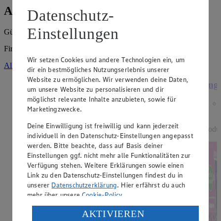
Angebote der Woche
Datenschutz-
Einstellungen
Gültig vom
03.08.2026
bis zum
08.08.2026
.
Firma: Maik Raebiger e.K., Forstweg 81, 09599 Freiberg
Wir setzen Cookies und andere Technologien ein, um
Alle Angebote ansehen
dir ein bestmögliches Nutzungserlebnis unserer
Website zu ermöglichen. Wir verwenden deine Daten,
Angebot:
15 % Rabatt auf alle Dessert-
Ange
um unsere Website zu personalisieren und dir
Artikel der Marke EDEKA
möglichst relevante Inhalte anzubieten, sowie für
Genussmomente.
Marketingzwecke.
Tagespreis
Deine Einwilligung ist freiwillig und kann jederzeit
Produ
Tagespreis
individuell in den Datenschutz-Einstellungen angepasst
werden. Bitte beachte, dass auf Basis deiner
Je nach Verfügbarkeit des Marktes.
Einstellungen ggf. nicht mehr alle Funktionalitäten zur
Verfügung stehen. Weitere Erklärungen sowie einen
Link zu den Datenschutz-Einstellungen findest du in
unserer
Datenschutzerklärung
. Hier erfährst du auch
mehr über unsere
Cookie-Policy
.
Verarbeitung deiner personenbezogenen Daten in den
AKTIVIEREN