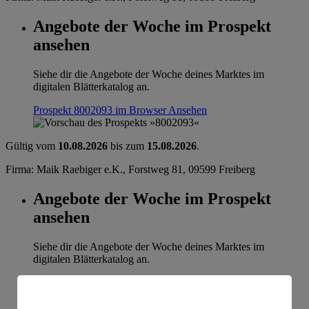
Angebote der Woche im Prospekt
ansehen
Siehe dir die Angebote der Woche deines Marktes im
digitalen Blätterkatalog an.
Prospekt 8002093 im Browser
Ansehen
Gültig vom
10.08.2026
bis zum
15.08.2026
.
Firma: Maik Raebiger e.K., Forstweg 81, 09599 Freiberg
Angebote der Woche im Prospekt
ansehen
Siehe dir die Angebote der Woche deines Marktes im
digitalen Blätterkatalog an.
Prospekt 8002093 im Browser
Ansehen