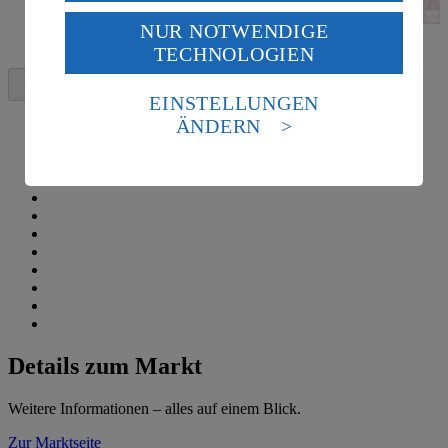
USA durch Facebook und YouTube:
NUR NOTWENDIGE
Wenn du auf „Aktivieren“ klickst, willigst du im Sinne
TECHNOLOGIEN
des Art. 49 Abs. 1 Satz 1 lit. a) DSGVO ein, dass deine
Daten in den USA verarbeitet werden. Der EuGH sieht
die USA als Land mit einem nach europäischen
EINSTELLUNGEN
Standards nicht angemessenen Datenschutzniveau an.
ÄNDERN
Es besteht das Risiko eines Zugriffs durch US-
amerikanische Behörden.
Informationen zum Herausgeber der Seite findest du
im
Impressum
Details zum Markt
Weitere Informationen – alles auf einem Blick.
Zur Marktseite