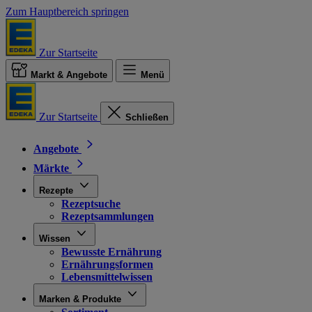
Zum Hauptbereich springen
Zur Startseite
Markt & Angebote
Menü
Zur Startseite
Schließen
Angebote
Märkte
Rezepte
Rezeptsuche
Rezeptsammlungen
Wissen
Bewusste Ernährung
Ernährungsformen
Lebensmittelwissen
Marken & Produkte