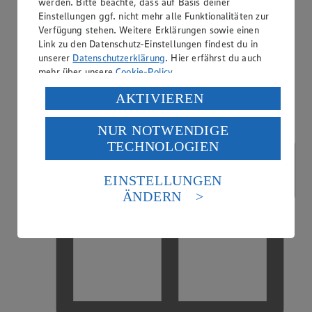
werden. Bitte beachte, dass auf Basis deiner
Einstellungen ggf. nicht mehr alle Funktionalitäten zur
Verfügung stehen. Weitere Erklärungen sowie einen
EDEKA Fotoservice
Link zu den Datenschutz-Einstellungen findest du in
unserer
Datenschutzerklärung
. Hier erfährst du auch
mehr über unsere
Cookie-Policy
.
Verarbeitung deiner personenbezogenen Daten in den
AKTIVIEREN
USA durch Facebook und YouTube:
NUR NOTWENDIGE
Wenn du auf „Aktivieren“ klickst, willigst du im Sinne
TECHNOLOGIEN
des Art. 49 Abs. 1 Satz 1 lit. a) DSGVO ein, dass deine
Daten in den USA verarbeitet werden. Der EuGH sieht
die USA als Land mit einem nach europäischen
EINSTELLUNGEN
Standards nicht angemessenen Datenschutzniveau an.
ÄNDERN
Es besteht das Risiko eines Zugriffs durch US-
amerikanische Behörden.
Informationen zum Herausgeber der Seite findest du
im
Impressum