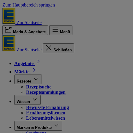
Zum Hauptbereich springen
Zur Startseite
Markt & Angebote
Menü
Zur Startseite
Schließen
Angebote
Märkte
Rezepte
Rezeptsuche
Rezeptsammlungen
Wissen
Bewusste Ernährung
Ernährungsformen
Lebensmittelwissen
Marken & Produkte