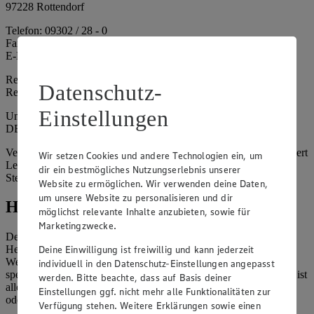
97228 Rottendorf
Telefon: 09302 / 28 - 0
Fax: 09302 / 28 - 214
E-Mail: info@edeka.de
Registergericht: Amtsgericht Würzburg
Datenschutz-
Registernummer: HRA 6164
Einstellungen
Umsatzsteuer-Identifikationsnummer gem. § 27a UStG:
DE261968694
Vertretungsberechtigte: Sebastian Kohrmann (Geschäftsführer), Gert
Wir setzen Cookies und andere Technologien ein, um
Lehmann (Geschäftsführer), Christian Remy (Geschäftsführer),
dir ein bestmögliches Nutzungserlebnis unserer
Stefan Legat (Vorstandsvorsitzender)
Website zu ermöglichen. Wir verwenden deine Daten,
um unsere Website zu personalisieren und dir
Hinweise
möglichst relevante Inhalte anzubieten, sowie für
Marketingzwecke.
Der Inhalt dieser Website ist urheberrechtlich geschützt. Der
Deine Einwilligung ist freiwillig und kann jederzeit
Herausgeber gewährt Ihnen jedoch das Recht, den auf dieser
Website bereitgestellten Text ganz oder ausschnittsweise zu
individuell in den Datenschutz-Einstellungen angepasst
speichern und zu vervielfältigen. Aus Gründen des Urheberrechts ist
werden. Bitte beachte, dass auf Basis deiner
allerdings die Speicherung und Vervielfältigung von Bildmaterial
Einstellungen ggf. nicht mehr alle Funktionalitäten zur
oder Grafiken aus dieser Website nicht gestattet.
Verfügung stehen. Weitere Erklärungen sowie einen