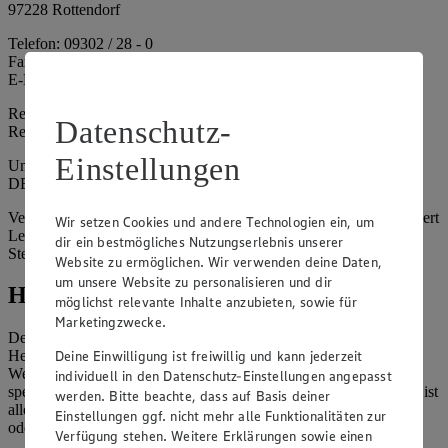
97228 Rottendorf
Telefon: 09302 / 28 - 0
Fax: 09302 / 28 - 214
E-Mail: info@edeka.de
Registergericht: Amtsgericht Würzburg
Datenschutz-
Registernummer: HRA 6164
Einstellungen
Umsatzsteuer-Identifikationsnummer gem. § 27a UStG:
DE261968694
Vertretungsberechtigte: Sebastian Kohrmann (Geschäftsführer), Gert
Wir setzen Cookies und andere Technologien ein, um
Lehmann (Geschäftsführer), Christian Remy (Geschäftsführer),
dir ein bestmögliches Nutzungserlebnis unserer
Stefan Legat (Vorstandsvorsitzender)
Website zu ermöglichen. Wir verwenden deine Daten,
um unsere Website zu personalisieren und dir
Hinweise
möglichst relevante Inhalte anzubieten, sowie für
Marketingzwecke.
Der Inhalt dieser Website ist urheberrechtlich geschützt. Der
Deine Einwilligung ist freiwillig und kann jederzeit
Herausgeber gewährt Ihnen jedoch das Recht, den auf dieser
Website bereitgestellten Text ganz oder ausschnittsweise zu
individuell in den Datenschutz-Einstellungen angepasst
speichern und zu vervielfältigen. Aus Gründen des Urheberrechts ist
werden. Bitte beachte, dass auf Basis deiner
allerdings die Speicherung und Vervielfältigung von Bildmaterial
Einstellungen ggf. nicht mehr alle Funktionalitäten zur
oder Grafiken aus dieser Website nicht gestattet.
Verfügung stehen. Weitere Erklärungen sowie einen