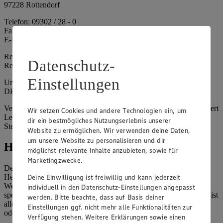
97228 Rottendorf
Telefon: 09302 / 28 - 0
Fax: 09302 / 28 - 214
E-Mail: info@edeka.de
Registergericht: Amtsgericht Würzburg
Datenschutz-
Registernummer: HRA 6164
Einstellungen
Umsatzsteuer-Identifikationsnummer gem. § 27a UStG:
DE261968694
Vertretungsberechtigte: Sebastian Kohrmann (Geschäftsführer), Gert
Wir setzen Cookies und andere Technologien ein, um
Lehmann (Geschäftsführer), Christian Remy (Geschäftsführer),
dir ein bestmögliches Nutzungserlebnis unserer
Stefan Legat (Vorstandsvorsitzender)
Website zu ermöglichen. Wir verwenden deine Daten,
um unsere Website zu personalisieren und dir
Hinweise
möglichst relevante Inhalte anzubieten, sowie für
Marketingzwecke.
Der Inhalt dieser Website ist urheberrechtlich geschützt. Der
Deine Einwilligung ist freiwillig und kann jederzeit
Herausgeber gewährt Ihnen jedoch das Recht, den auf dieser
Website bereitgestellten Text ganz oder ausschnittsweise zu
individuell in den Datenschutz-Einstellungen angepasst
speichern und zu vervielfältigen. Aus Gründen des Urheberrechts ist
werden. Bitte beachte, dass auf Basis deiner
allerdings die Speicherung und Vervielfältigung von Bildmaterial
Einstellungen ggf. nicht mehr alle Funktionalitäten zur
oder Grafiken aus dieser Website nicht gestattet.
Verfügung stehen. Weitere Erklärungen sowie einen