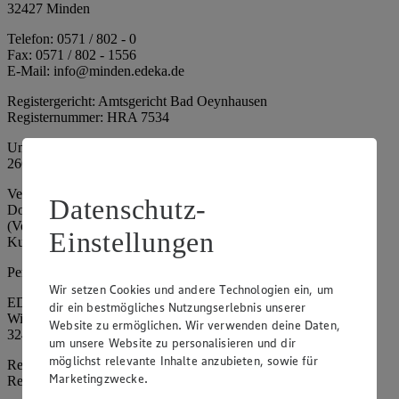
32427 Minden
Telefon: 0571 / 802 - 0
Fax: 0571 / 802 - 1556
E-Mail: info@minden.edeka.de
Registergericht: Amtsgericht Bad Oeynhausen
Registernummer: HRA 7534
Umsatzsteuer-Identifikationsnummer gem. § 27a UStG: DE
266067317
Vertretungsberechtigte: Mark Rosenkranz (Sprecher), Eileen
Datenschutz-
Dominique Klingsiek (Vorstandsmitglied), Ulf-U. Plath
(Vorstandsmitglied), Stephan Wohler (Vorstandsmitglied), Marc
Einstellungen
Kuhlmann (Aufsichtsratsvorsitzender)
Persönlich haftende Gesellschafterin:
Wir setzen Cookies und andere Technologien ein, um
EDEKA Minden-Hannover Holding GmbH
dir ein bestmögliches Nutzungserlebnis unserer
Wittelsbacherallee 61
Website zu ermöglichen. Wir verwenden deine Daten,
32427 Minden
um unsere Website zu personalisieren und dir
möglichst relevante Inhalte anzubieten, sowie für
Registergericht: Amtsgericht Bad Oeynhausen
Marketingzwecke.
Registernummer: HRB 4086