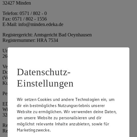
32427 Minden
Telefon: 0571 / 802 - 0
Fax: 0571 / 802 - 1556
E-Mail: info@minden.edeka.de
Registergericht: Amtsgericht Bad Oeynhausen
Registernummer: HRA 7534
Umsatzsteuer-Identifikationsnummer gem. § 27a UStG: DE
266067317
Vertretungsberechtigte: Mark Rosenkranz (Sprecher), Eileen
Datenschutz-
Dominique Klingsiek (Vorstandsmitglied), Ulf-U. Plath
(Vorstandsmitglied), Stephan Wohler (Vorstandsmitglied), Marc
Einstellungen
Kuhlmann (Aufsichtsratsvorsitzender)
Persönlich haftende Gesellschafterin:
Wir setzen Cookies und andere Technologien ein, um
EDEKA Minden-Hannover Holding GmbH
dir ein bestmögliches Nutzungserlebnis unserer
Wittelsbacherallee 61
Website zu ermöglichen. Wir verwenden deine Daten,
32427 Minden
um unsere Website zu personalisieren und dir
möglichst relevante Inhalte anzubieten, sowie für
Registergericht: Amtsgericht Bad Oeynhausen
Marketingzwecke.
Registernummer: HRB 4086