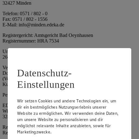
32427 Minden
Telefon: 0571 / 802 - 0
Fax: 0571 / 802 - 1556
E-Mail: info@minden.edeka.de
Registergericht: Amtsgericht Bad Oeynhausen
Registernummer: HRA 7534
Umsatzsteuer-Identifikationsnummer gem. § 27a UStG: DE
266067317
Vertretungsberechtigte: Mark Rosenkranz (Sprecher), Eileen
Datenschutz-
Dominique Klingsiek (Vorstandsmitglied), Ulf-U. Plath
(Vorstandsmitglied), Stephan Wohler (Vorstandsmitglied), Marc
Einstellungen
Kuhlmann (Aufsichtsratsvorsitzender)
Persönlich haftende Gesellschafterin:
Wir setzen Cookies und andere Technologien ein, um
EDEKA Minden-Hannover Holding GmbH
dir ein bestmögliches Nutzungserlebnis unserer
Wittelsbacherallee 61
Website zu ermöglichen. Wir verwenden deine Daten,
32427 Minden
um unsere Website zu personalisieren und dir
möglichst relevante Inhalte anzubieten, sowie für
Registergericht: Amtsgericht Bad Oeynhausen
Marketingzwecke.
Registernummer: HRB 4086