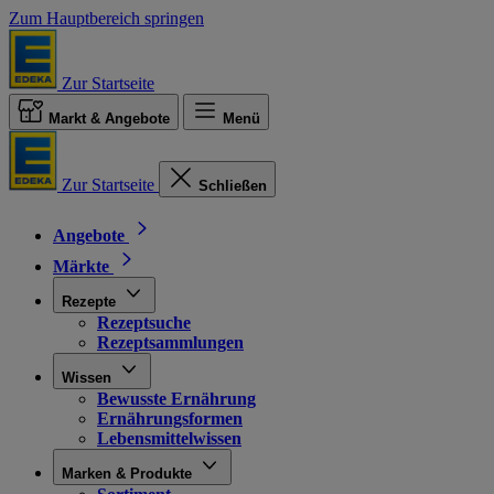
Zum Hauptbereich springen
Zur Startseite
Markt & Angebote
Menü
Zur Startseite
Schließen
Angebote
Märkte
Rezepte
Rezeptsuche
Rezeptsammlungen
Wissen
Bewusste Ernährung
Ernährungsformen
Lebensmittelwissen
Marken & Produkte