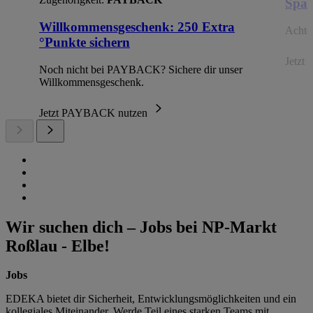
Spar
Willkommensgeschenk: 250 Extra
Achte 
°Punkte sichern
Jetzt 
Noch nicht bei PAYBACK? Sichere dir unser
Willkommensgeschenk.
Jetzt PAYBACK nutzen
Wir suchen dich – Jobs bei NP-Markt
Roßlau - Elbe!
Jobs
EDEKA bietet dir Sicherheit, Entwicklungsmöglichkeiten und ein
kollegiales Miteinander. Werde Teil eines starken Teams mit