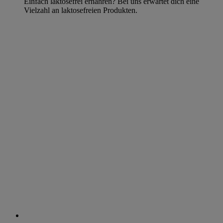
Einfach laktosefrei ernähren? Bei uns erwartet dich eine
Vielzahl an laktosefreien Produkten.