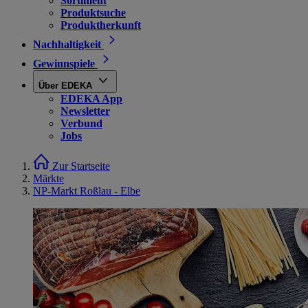
Sortiment
Produktsuche
Produktherkunft
Nachhaltigkeit
Gewinnspiele
Über EDEKA
EDEKA App
Newsletter
Verbund
Jobs
Zur Startseite
Märkte
NP-Markt Roßlau - Elbe