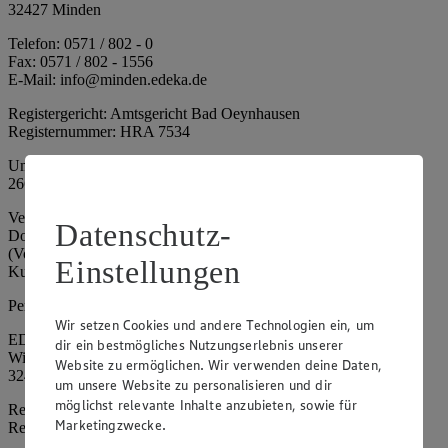
32427 Minden
Telefon: 0571 / 802 - 0
Fax: 0571 / 802 - 1556
E-Mail: info@minden.edeka.de
Registergericht: Amtsgericht Bad Oeynhausen
Registernummer: HRA 7534
Umsatzsteuer-Identifikationsnummer gem. § 27a UStG: DE
266067317
Vertretungsberechtigte: Mark Rosenkranz (Sprecher), Eileen
Datenschutz-
Dominique Klingsiek (Vorstandsmitglied), Ulf-U. Plath
(Vorstandsmitglied), Stephan Wohler (Vorstandsmitglied), Marc
Einstellungen
Kuhlmann (Aufsichtsratsvorsitzender)
Persönlich haftende Gesellschafterin:
Wir setzen Cookies und andere Technologien ein, um
EDEKA Minden-Hannover Holding GmbH
dir ein bestmögliches Nutzungserlebnis unserer
Wittelsbacherallee 61
Website zu ermöglichen. Wir verwenden deine Daten,
32427 Minden
um unsere Website zu personalisieren und dir
möglichst relevante Inhalte anzubieten, sowie für
Registergericht: Amtsgericht Bad Oeynhausen
Marketingzwecke.
Registernummer: HRB 4086