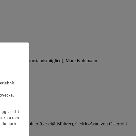
Stephan Wohler (Vorstandsmitglied), Marc Kuhlmann
erlebnis
u
gzwecke.
 ggf. nicht
ink zu den
t du auch
rer), Stephan Wohler (Geschäftsführer), Cedric-Arne von Osterroht