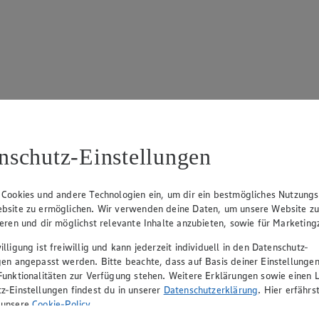
17
ue Klingsiek (Vorstandsmitglied), Ulf-U. Plath (Vorstandsmitglied), 
nschutz-Einstellungen
 Cookies und andere Technologien ein, um dir ein bestmögliches Nutzungs
bsite zu ermöglichen. Wir verwenden deine Daten, um unsere Website z
ieren und dir möglichst relevante Inhalte anzubieten, sowie für Marketin
lligung ist freiwillig und kann jederzeit individuell in den Datenschutz-
gen angepasst werden. Bitte beachte, dass auf Basis deiner Einstellungen
Funktionalitäten zur Verfügung stehen. Weitere Erklärungen sowie einen L
z-Einstellungen findest du in unserer
Datenschutzerklärung
. Hier erfährs
rerin), Mark Rosenkranz (Geschäftsführer), Ulf-U. Plath (Geschäftsfüh
 unsere
Cookie-Policy
.