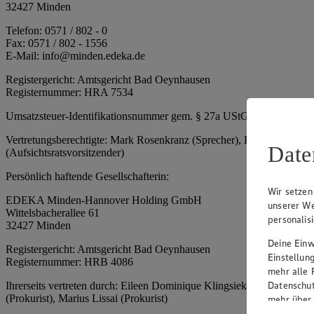
32427 Minden
Telefon: 0571 / 802 - 0
Fax: 0571 / 802 - 1556
E-Mail: info@minden.edeka.de
Registergericht: Amtsgericht Bad Oeynhausen
Registernummer: HRA 7534
Umsatzsteuer-Identifikationsnummer gem. § 27a UStG: DE 2660673
Vertretungsberechtigte: Mark Rosenkranz (Sprecher), Eileen Dominiq
Date
(Aufsichtsratsvorsitzender)
Persönlich haftende Gesellschafterin:
Wir setzen
EDEKA Minden-Hannover Holding GmbH
unserer We
Wittelsbacherallee 61
personalis
32427 Minden
Deine Einwi
Registergericht: Amtsgericht Bad Oeynhausen
Einstellun
Registernummer: HRB 4086
mehr alle 
Datenschut
Ihrerseits vertreten durch: Eileen Dominique Klingsiek (Geschäftsfüh
(Prokurist), Marius Lissai (Prokurist)
mehr über