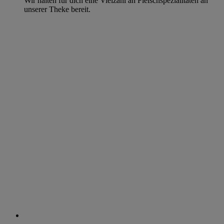
Wir halten für dich eine Vielzahl an Fleischspezialitäten an
unserer Theke bereit.