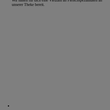
Wir halten für dich eine Vielzahl an Fleischspezialitäten an
unserer Theke bereit.