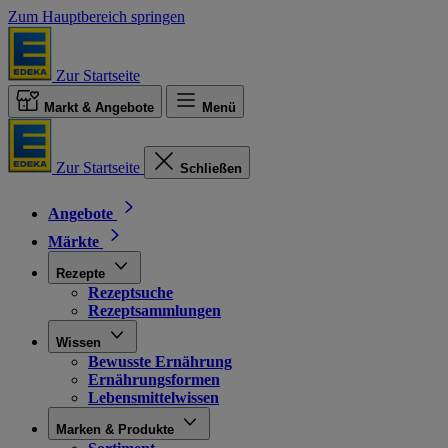
Zum Hauptbereich springen
Zur Startseite
Markt & Angebote
Menü
Zur Startseite
Schließen
Angebote
Märkte
Rezepte
Rezeptsuche
Rezeptsammlungen
Wissen
Bewusste Ernährung
Ernährungsformen
Lebensmittelwissen
Marken & Produkte