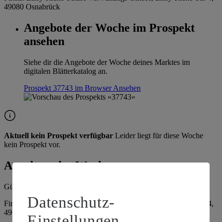
49080 Osnabrück
Angebote der Woche im Prospekt
ansehen
Siehe dir die Angebote der Woche deines Marktes im
digitalen Blätterkatalog an.
Prospekt 37743 im Browser
Ansehen
Aktuell kein Prospekt verfügbar
Leider liegt für diese Woche
kein Prospekt vor.
Angebote der Woche
Gültig vom
10.08.2026
bis zum
15.08.2026
.
Datenschutz-
Firma: Lissy-Rieke-Straße Verwaltungs GmbH, Lissy-Rieke-Str. 4,
49080 Osnabrück
Einstellungen