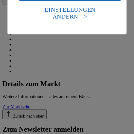
Daten in den USA verarbeitet werden. Der EuGH sieht
die USA als Land mit einem nach europäischen
EINSTELLUNGEN
Standards nicht angemessenen Datenschutzniveau an.
ÄNDERN
Es besteht das Risiko eines Zugriffs durch US-
amerikanische Behörden.
Informationen zum Herausgeber der Seite findest du
im
Impressum
Details zum Markt
Weitere Informationen – alles auf einem Blick.
Zur Marktseite
Zurück nach oben
Zum Newsletter anmelden