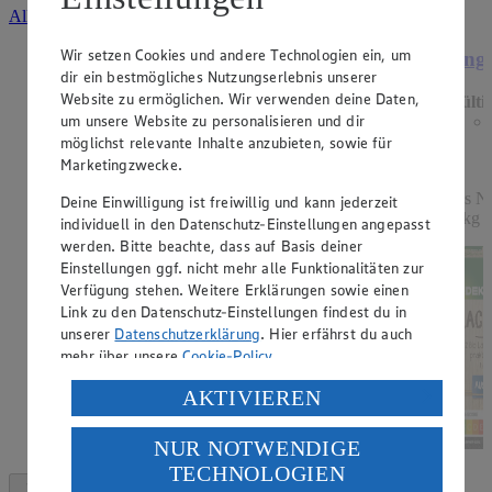
Alle Angebote ansehen
Wir setzen Cookies und andere Technologien ein, um
Angebot:
Kühne Grill- und Würzsaucen
Ange
dir ein bestmögliches Nutzungserlebnis unserer
Website zu ermöglichen. Wir verwenden deine Daten,
Gültig ab 15.08.2026
Gülti
um unsere Website zu personalisieren und dir
0.77
-54%
Rabattierter Preis von 0.77€ (Insgesamt -54%
möglichst relevante Inhalte anzubieten, sowie für
Rabatt)
Marketingzwecke.
versch. Sorten, 250ml Flasche, (1l = 3,08)
aus No
Deine Einwilligung ist freiwillig und kann jederzeit
(1kg 
individuell in den Datenschutz-Einstellungen angepasst
werden. Bitte beachte, dass auf Basis deiner
Einstellungen ggf. nicht mehr alle Funktionalitäten zur
Verfügung stehen. Weitere Erklärungen sowie einen
Link zu den Datenschutz-Einstellungen findest du in
unserer
Datenschutzerklärung
. Hier erfährst du auch
mehr über unsere
Cookie-Policy
.
Verarbeitung deiner personenbezogenen Daten in den
AKTIVIEREN
USA durch Facebook und YouTube:
NUR NOTWENDIGE
Wenn du auf „Aktivieren“ klickst, willigst du im Sinne
TECHNOLOGIEN
des Art. 49 Abs. 1 Satz 1 lit. a) DSGVO ein, dass deine