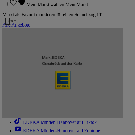
Mein Markt wählen
Mein Markt
Markt als Favorit markieren für einen Schnellzugriff
200 m
Alle Angebote
Kartendaten werden geladen …
Zurück nach oben
Markt EDEKA
Zum Newsletter anmelden
Osnabrück auf der Karte
Deine E-Mail-Adresse (Pflichtfeld)
Absenden
EDEKA Minden-Hannover auf Facebook
EDEKA Minden-Hannover auf Instagram
EDEKA Minden-Hannover auf Linkedin
EDEKA Minden-Hannover auf Tiktok
EDEKA Minden-Hannover auf Youtube