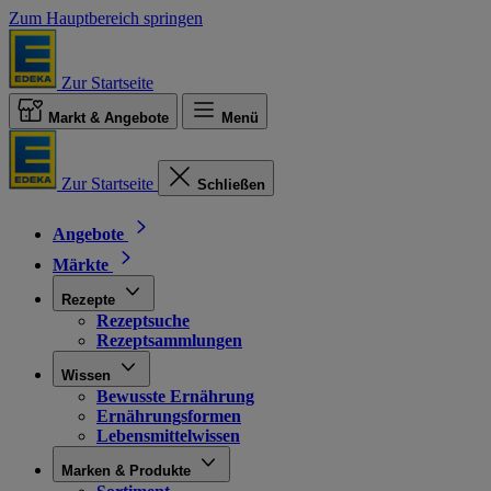
Zum Hauptbereich springen
Zur Startseite
Markt & Angebote
Menü
Zur Startseite
Schließen
Angebote
Märkte
Rezepte
Rezeptsuche
Rezeptsammlungen
Wissen
Bewusste Ernährung
Ernährungsformen
Lebensmittelwissen
Marken & Produkte