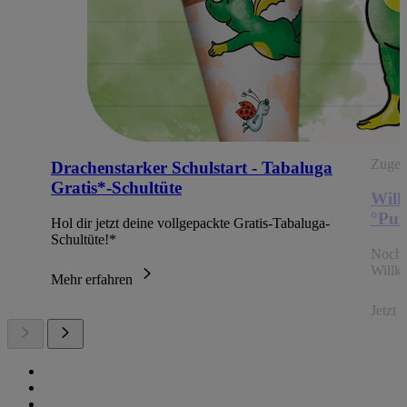
Zugehö
Drachenstarker Schulstart - Tabaluga
Gratis*-Schultüte
Will
°Pun
Hol dir jetzt deine vollgepackte Gratis-Tabaluga-
Schultüte!*
Noch 
Willk
Mehr erfahren
Jetzt