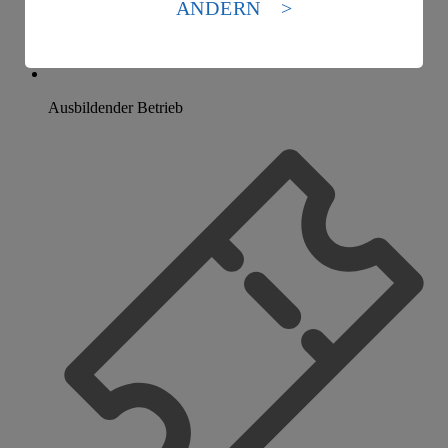
ÄNDERN
Es besteht das Risiko eines Zugriffs durch US-
amerikanische Behörden.
Informationen zum Herausgeber der Seite findest du
im
Impressum
Ausbildender Betrieb