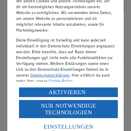
Wir setzen Cookies und andere Technologien ein, um
dir ein bestmögliches Nutzungserlebnis unserer
Website zu ermöglichen. Wir verwenden deine Daten,
um unsere Website zu personalisieren und dir
möglichst relevante Inhalte anzubieten, sowie für
Marketingzwecke.
Kostenfreie Parkplätze
Deine Einwilligung ist freiwillig und kann jederzeit
individuell in den Datenschutz-Einstellungen angepasst
werden. Bitte beachte, dass auf Basis deiner
Einstellungen ggf. nicht mehr alle Funktionalitäten zur
Verfügung stehen. Weitere Erklärungen sowie einen
Link zu den Datenschutz-Einstellungen findest du in
unserer
Datenschutzerklärung
. Hier erfährst du auch
mehr über unsere
Cookie-Policy
.
Verarbeitung deiner personenbezogenen Daten in den
AKTIVIEREN
USA durch Facebook und YouTube:
NUR NOTWENDIGE
Wenn du auf „Aktivieren“ klickst, willigst du im Sinne
TECHNOLOGIEN
des Art. 49 Abs. 1 Satz 1 lit. a) DSGVO ein, dass deine
Daten in den USA verarbeitet werden. Der EuGH sieht
die USA als Land mit einem nach europäischen
EINSTELLUNGEN
Standards nicht angemessenen Datenschutzniveau an.