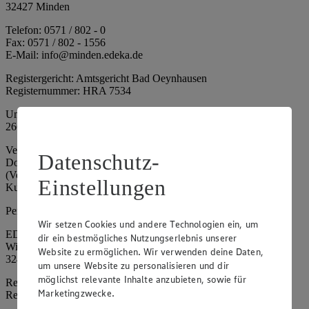
32427 Minden
Telefon: 0571 / 802 - 0
Fax: 0571 / 802 - 1556
E-Mail: info@minden.edeka.de
Registergericht: Amtsgericht Bad Oeynhausen
Registernummer: HRA 7534
Umsatzsteuer-Identifikationsnummer gem. § 27a UStG: DE
266067317
Vertretungsberechtigte: Mark Rosenkranz (Sprecher), Eileen
Datenschutz-
Dominique Klingsiek (Vorstandsmitglied), Ulf-U. Plath
(Vorstandsmitglied), Stephan Wohler (Vorstandsmitglied), Marc
Einstellungen
Kuhlmann (Aufsichtsratsvorsitzender)
Persönlich haftende Gesellschafterin:
Wir setzen Cookies und andere Technologien ein, um
EDEKA Minden-Hannover Holding GmbH
dir ein bestmögliches Nutzungserlebnis unserer
Wittelsbacherallee 61
Website zu ermöglichen. Wir verwenden deine Daten,
32427 Minden
um unsere Website zu personalisieren und dir
möglichst relevante Inhalte anzubieten, sowie für
Registergericht: Amtsgericht Bad Oeynhausen
Marketingzwecke.
Registernummer: HRB 4086