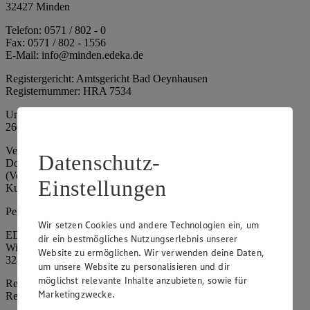
32427 Minden
Telefon: 0571 / 802 - 0
Fax: 0571 / 802 - 1556
E-Mail: info@minden.edeka.de
Registergericht: Amtsgericht Bad Oeynhausen
Registernummer: HRA 7534
Umsatzsteuer-Identifikationsnummer gem. § 27a UStG: DE
266067317
Vertretungsberechtigte: Mark Rosenkranz (Sprecher), Eileen
Datenschutz-
Dominique Klingsiek (Vorstandsmitglied), Ulf-U. Plath
(Vorstandsmitglied), Stephan Wohler (Vorstandsmitglied), Marc
Einstellungen
Kuhlmann (Aufsichtsratsvorsitzender)
Persönlich haftende Gesellschafterin:
Wir setzen Cookies und andere Technologien ein, um
EDEKA Minden-Hannover Holding GmbH
dir ein bestmögliches Nutzungserlebnis unserer
Wittelsbacherallee 61
Website zu ermöglichen. Wir verwenden deine Daten,
32427 Minden
um unsere Website zu personalisieren und dir
möglichst relevante Inhalte anzubieten, sowie für
Registergericht: Amtsgericht Bad Oeynhausen
Marketingzwecke.
Registernummer: HRB 4086