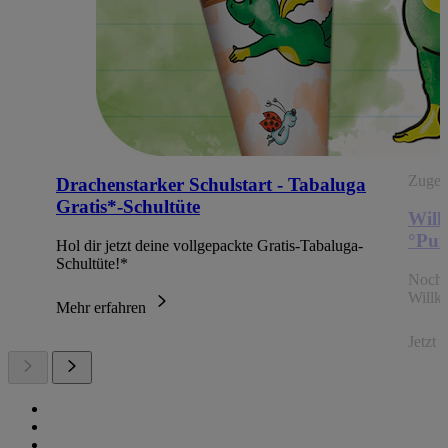
Zugehö
Drachenstarker Schulstart - Tabaluga
Gratis*-Schultüte
Will
°Pun
Hol dir jetzt deine vollgepackte Gratis-Tabaluga-
Schultüte!*
Noch 
Willk
Mehr erfahren
Jetzt