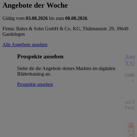
Angebote der Woche
Gültig vom
03.08.2026
bis zum
08.08.2026
.
Firma: Bahrs & Sohn GmbH & Co. KG, Thälmannstr. 29, 39649
Gardelegen
Alle Angebote ansehen
Prospekte ansehen
Ange
XX
Siehe dir die Angebote deines Marktes im digitalen
Blätterkatalog an.
Gülti
Prospekte ansehen
auf B
Packu