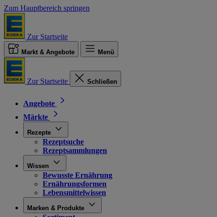
Zum Hauptbereich springen
Zur Startseite
Markt & Angebote
Menü
Zur Startseite
Schließen
Angebote
Märkte
Rezepte
Rezeptsuche
Rezeptsammlungen
Wissen
Bewusste Ernährung
Ernährungsformen
Lebensmittelwissen
Marken & Produkte