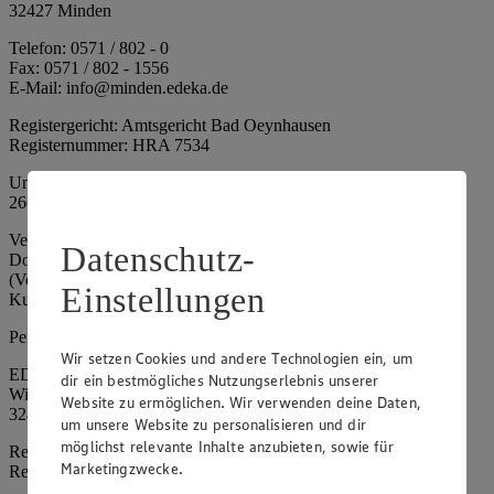
32427 Minden
Telefon: 0571 / 802 - 0
Fax: 0571 / 802 - 1556
E-Mail: info@minden.edeka.de
Registergericht: Amtsgericht Bad Oeynhausen
Registernummer: HRA 7534
Umsatzsteuer-Identifikationsnummer gem. § 27a UStG: DE
266067317
Vertretungsberechtigte: Mark Rosenkranz (Sprecher), Eileen
Datenschutz-
Dominique Klingsiek (Vorstandsmitglied), Ulf-U. Plath
(Vorstandsmitglied), Stephan Wohler (Vorstandsmitglied), Marc
Einstellungen
Kuhlmann (Aufsichtsratsvorsitzender)
Persönlich haftende Gesellschafterin:
Wir setzen Cookies und andere Technologien ein, um
EDEKA Minden-Hannover Holding GmbH
dir ein bestmögliches Nutzungserlebnis unserer
Wittelsbacherallee 61
Website zu ermöglichen. Wir verwenden deine Daten,
32427 Minden
um unsere Website zu personalisieren und dir
möglichst relevante Inhalte anzubieten, sowie für
Registergericht: Amtsgericht Bad Oeynhausen
Marketingzwecke.
Registernummer: HRB 4086