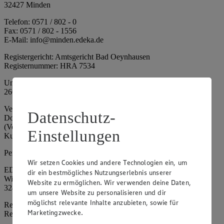
32427 Minden
Telefon: 0571 / 802 - 0
Fax: 0571 / 802 - 1556
E-Mail: info@minden.edeka.de
Registergericht: Amtsgericht Bad Oeynhausen
Registernummer: HRA 7534
Umsatzsteuer-Identifikationsnummer gem. § 27a UStG: DE
266067317
Vertretungsberechtigte: Mark Rosenkranz (Sprecher), Eileen
Datenschutz-
Dominique Klingsiek (Vorstandsmitglied), Ulf-U. Plath
(Vorstandsmitglied), Stephan Wohler (Vorstandsmitglied), Marc
Einstellungen
Kuhlmann (Aufsichtsratsvorsitzender)
Persönlich haftende Gesellschafterin:
Wir setzen Cookies und andere Technologien ein, um
EDEKA Minden-Hannover Holding GmbH
dir ein bestmögliches Nutzungserlebnis unserer
Wittelsbacherallee 61
Website zu ermöglichen. Wir verwenden deine Daten,
32427 Minden
um unsere Website zu personalisieren und dir
möglichst relevante Inhalte anzubieten, sowie für
Registergericht: Amtsgericht Bad Oeynhausen
Marketingzwecke.
Registernummer: HRB 4086