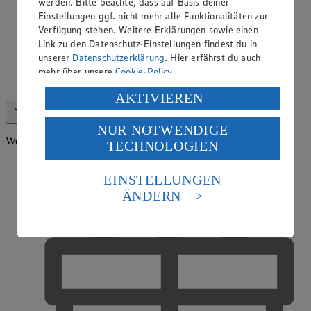
werden. Bitte beachte, dass auf Basis deiner
Einstellungen ggf. nicht mehr alle Funktionalitäten zur
Verfügung stehen. Weitere Erklärungen sowie einen
Link zu den Datenschutz-Einstellungen findest du in
unserer
Datenschutzerklärung
. Hier erfährst du auch
mehr über unsere
Cookie-Policy
.
EDEKA Fotoservice
Verarbeitung deiner personenbezogenen Daten in den
AKTIVIEREN
USA durch Facebook und YouTube:
Alle anzeigen (16)
Weniger anzeigen
NUR NOTWENDIGE
Wenn du auf „Aktivieren“ klickst, willigst du im Sinne
Weitere Services
TECHNOLOGIEN
des Art. 49 Abs. 1 Satz 1 lit. a) DSGVO ein, dass deine
Daten in den USA verarbeitet werden. Der EuGH sieht
die USA als Land mit einem nach europäischen
EINSTELLUNGEN
Standards nicht angemessenen Datenschutzniveau an.
ÄNDERN
Es besteht das Risiko eines Zugriffs durch US-
amerikanische Behörden.
Informationen zum Herausgeber der Seite findest du
im
Impressum