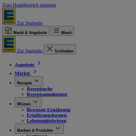
Zum Hauptbereich springen
Zur Startseite
Markt & Angebote
Menü
Zur Startseite
Schließen
Angebote
Märkte
Rezepte
Rezeptsuche
Rezeptsammlungen
Wissen
Bewusste Ernährung
Ernährungsformen
Lebensmittelwissen
Marken & Produkte