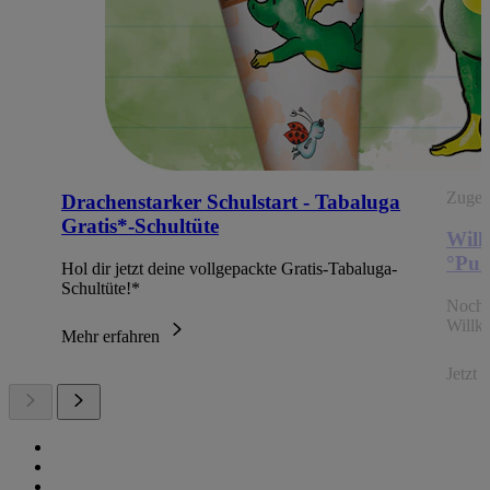
Zugehö
Drachenstarker Schulstart - Tabaluga
Gratis*-Schultüte
Will
°Pun
Hol dir jetzt deine vollgepackte Gratis-Tabaluga-
Schultüte!*
Noch 
Willk
Mehr erfahren
Jetzt