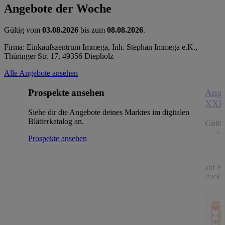
Angebote der Woche
Gültig vom
03.08.2026
bis zum
08.08.2026
.
Firma: Einkaufszentrum Immega, Inh. Stephan Immega e.K.,
Thüringer Str. 17, 49356 Diepholz
Alle Angebote ansehen
Prospekte ansehen
Ange
XX
Siehe dir die Angebote deines Marktes im digitalen
Blätterkatalog an.
Gülti
Prospekte ansehen
auf B
Packu