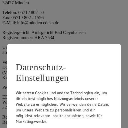
32427 Minden
Telefon: 0571 / 802 - 0
Fax: 0571 / 802 - 1556
E-Mail: info@minden.edeka.de
Registergericht: Amtsgericht Bad Oeynhausen
Registernummer: HRA 7534
Umsatzsteuer-Identifikationsnummer gem. § 27a UStG: DE
266067317
Vertretungsberechtigte: Mark Rosenkranz (Sprecher), Eileen
Datenschutz-
Dominique Klingsiek (Vorstandsmitglied), Ulf-U. Plath
(Vorstandsmitglied), Stephan Wohler (Vorstandsmitglied), Marc
Einstellungen
Kuhlmann (Aufsichtsratsvorsitzender)
Persönlich haftende Gesellschafterin:
Wir setzen Cookies und andere Technologien ein, um
EDEKA Minden-Hannover Holding GmbH
dir ein bestmögliches Nutzungserlebnis unserer
Wittelsbacherallee 61
Website zu ermöglichen. Wir verwenden deine Daten,
32427 Minden
um unsere Website zu personalisieren und dir
möglichst relevante Inhalte anzubieten, sowie für
Registergericht: Amtsgericht Bad Oeynhausen
Marketingzwecke.
Registernummer: HRB 4086