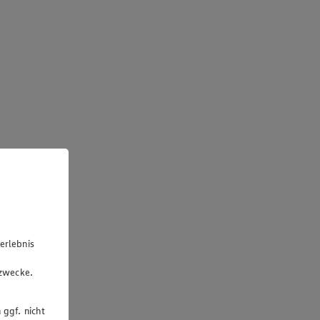
erlebnis
u
gzwecke.
 ggf. nicht