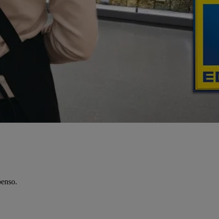
benso.