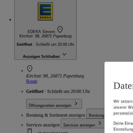
EDEKA Sievers
Kirchstr. 98, 26871 Papenburg
Geöffnet
· Schließt um 20:00 Uhr
Anzeigen
Schließen
Kirchstr. 98, 26871 Papenburg
Route
Date
Geöffnet
· Schließt um 20:00 Uhr
Wir setzen
Öffnungszeiten anzeigen
unserer We
personalis
Beratung & Sortiment anzeigen
Beratung & Sortiment an
Deine Einwi
Services anzeigen
Services anzeigen
Einstellun