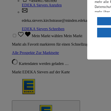
+4949617681690
mehr alle 
EDEKA Sievers
Anrufen
Datenschut
mehr über
Verarbeit
edeka.sievers.kirchstrasse@minden.edeka.de
Wenn du au
EDEKA Sievers
Schreiben
ein, dass 
Mein Markt wählen
Mein Markt
einem nach
Risiko ein
Markt als Favorit markieren für einen Schnellzugriff
Informatio
Alle Prospekte
Zur Marktseite
Kartendaten werden geladen …
Markt EDEKA Sievers auf der Karte