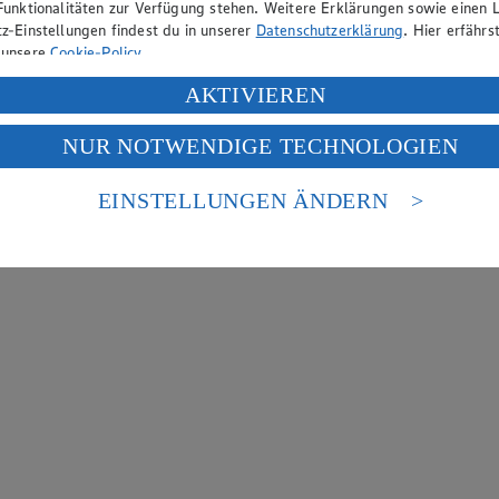
Funktionalitäten zur Verfügung stehen. Weitere Erklärungen sowie einen L
z-Einstellungen findest du in unserer
Datenschutzerklärung
. Hier erfährs
 unsere
Cookie-Policy
.
ung deiner personenbezogenen Daten in den USA durch Facebook und Yo
AKTIVIEREN
f „Aktivieren“ klickst, willigst du im Sinne des Art. 49 Abs. 1 Satz 1 lit
NUR NOTWENDIGE TECHNOLOGIEN
deine Daten in den USA verarbeitet werden. Der EuGH sieht die USA als 
 europäischen Standards nicht angemessenen Datenschutzniveau an. Es b
es Zugriffs durch US-amerikanische Behörden.
EINSTELLUNGEN ÄNDERN
nen zum Herausgeber der Seite findest du im
Impressum