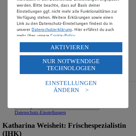
werden. Bitte beachte, dass auf Basis deiner
Einstellungen ggf. nicht mehr alle Funktionalitäten zur
Verfügung stehen. Weitere Erklärungen sowie einen
Link zu den Datenschutz-Einstellungen findest du in
unserer
Datenschutzerklärung
. Hier erfährst du auch
mehr über unsere
Cookie-Policy
.
Verarbeitung deiner personenbezogenen Daten in den
AKTIVIEREN
USA durch Facebook und YouTube:
NUR NOTWENDIGE
Wenn du auf „Aktivieren“ klickst, willigst du im Sinne
TECHNOLOGIEN
des Art. 49 Abs. 1 Satz 1 lit. a) DSGVO ein, dass deine
Daten in den USA verarbeitet werden. Der EuGH sieht
die USA als Land mit einem nach europäischen
EINSTELLUNGEN
Standards nicht angemessenen Datenschutzniveau an.
ÄNDERN
Möchtest du von YouTube bereitgestellte externe
Es besteht das Risiko eines Zugriffs durch US-
Inhalte laden?
amerikanische Behörden.
Einmalig erlauben
Für alle Videos erlauben
Informationen zum Herausgeber der Seite findest du
Datenschutz-Einstellungen
im
Impressum
Katharina Weisheit: Frischespezialistin
(IHK)