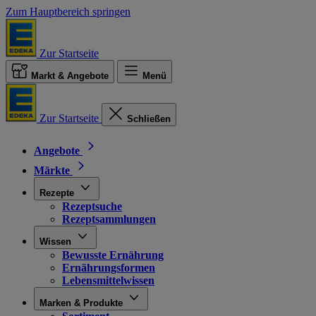
Zum Hauptbereich springen
Zur Startseite
Markt & Angebote
Menü
Zur Startseite
Schließen
Angebote
Märkte
Rezepte
Rezeptsuche
Rezeptsammlungen
Wissen
Bewusste Ernährung
Ernährungsformen
Lebensmittelwissen
Marken & Produkte