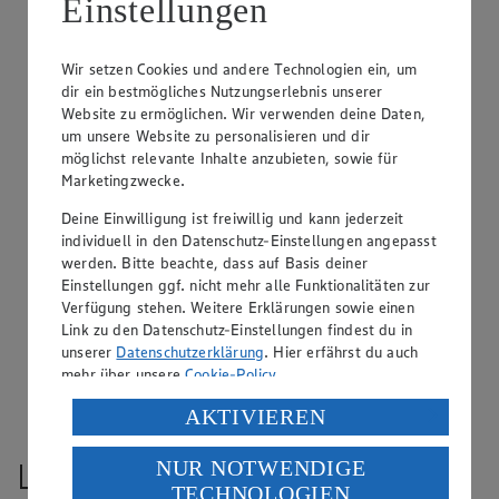
Einstellungen
Services anzeigen
Services anzeigen
+4998439364750
Wir setzen Cookies und andere Technologien ein, um
EDEKA Scharrer
Anrufen
dir ein bestmögliches Nutzungserlebnis unserer
Website zu ermöglichen. Wir verwenden deine Daten,
um unsere Website zu personalisieren und dir
info@edeka-scharrer.de
möglichst relevante Inhalte anzubieten, sowie für
Marketingzwecke.
EDEKA Scharrer
Schreiben
Mein Markt wählen
Mein Markt
Deine Einwilligung ist freiwillig und kann jederzeit
individuell in den Datenschutz-Einstellungen angepasst
Markt als Favorit markieren für einen Schnellzugriff
werden. Bitte beachte, dass auf Basis deiner
Einstellungen ggf. nicht mehr alle Funktionalitäten zur
Alle Angebote
Zur Marktseite
Verfügung stehen. Weitere Erklärungen sowie einen
Link zu den Datenschutz-Einstellungen findest du in
Kartendaten werden geladen …
unserer
Datenschutzerklärung
. Hier erfährst du auch
mehr über unsere
Cookie-Policy
.
Markt EDEKA Scharrer auf der Karte
Verarbeitung deiner personenbezogenen Daten in den
AKTIVIEREN
USA durch Facebook und YouTube:
NUR NOTWENDIGE
Wenn du auf „Aktivieren“ klickst, willigst du im Sinne
10 km
TECHNOLOGIEN
des Art. 49 Abs. 1 Satz 1 lit. a) DSGVO ein, dass deine