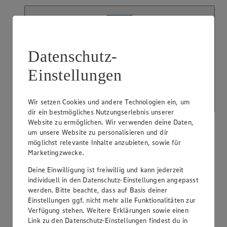
Datenschutz-
EDEKA Höppner
Einstellungen
Werner-Seelenbinder-Str. 51, 14770 Brandenburg an der Havel
Geöffnet
· Schließt um 20:00 Uhr
Wir setzen Cookies und andere Technologien ein, um
Anzeigen
Schließen
dir ein bestmögliches Nutzungserlebnis unserer
Website zu ermöglichen. Wir verwenden deine Daten,
um unsere Website zu personalisieren und dir
Werner-Seelenbinder-Str. 51, 14770 Brandenburg an
möglichst relevante Inhalte anzubieten, sowie für
der Havel
Marketingzwecke.
Route
Deine Einwilligung ist freiwillig und kann jederzeit
Geöffnet
· Schließt um 20:00 Uhr
individuell in den Datenschutz-Einstellungen angepasst
werden. Bitte beachte, dass auf Basis deiner
Einstellungen ggf. nicht mehr alle Funktionalitäten zur
Öffnungszeiten anzeigen
Verfügung stehen. Weitere Erklärungen sowie einen
Beratung & Sortiment anzeigen
Link zu den Datenschutz-Einstellungen findest du in
Beratung & Sortiment anzeigen