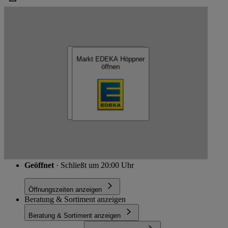
Kartendaten werden geladen …
EDEKA Höppner
Markt EDEKA Höppner
Markt EDEKA Höppner
öffnen
öffnen
Schließen
Gördenallee 204, 14772 Brandenburg an der Havel
Route
Geöffnet
· Schließt um 20:00 Uhr
Öffnungszeiten anzeigen
Beratung & Sortiment anzeigen
Beratung & Sortiment anzeigen