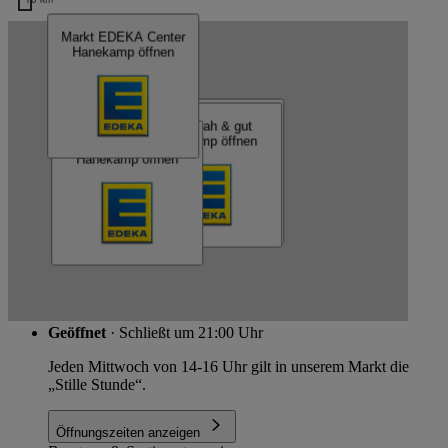
Markt EDEKA Center
Kartendaten werden geladen …
Hanekamp öffnen
EDEKA Center Hanekamp
Markt EDEKA Center
Markt nah & gut
Hanekamp öffnen
Hanekamp öffnen
Markt EDEKA
Hanekamp öffnen
Schließen
Königsberger Str. 59, 31535 Neustadt am Rübenberge
Route
Geöffnet
· Schließt um 21:00 Uhr
Jeden Mittwoch von 14-16 Uhr gilt in unserem Markt die
„Stille Stunde“.
Öffnungszeiten anzeigen