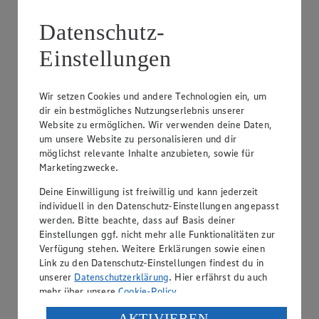
Datenschutz-
Einstellungen
Wir setzen Cookies und andere Technologien ein, um
dir ein bestmögliches Nutzungserlebnis unserer
EDEKA Center Hanekamp
Verdener Landstr. 55, 31582 Nienburg
Website zu ermöglichen. Wir verwenden deine Daten,
um unsere Website zu personalisieren und dir
Geöffnet
· Schließt um 21:00 Uhr
möglichst relevante Inhalte anzubieten, sowie für
Marketingzwecke.
Anzeigen
Schließen
Deine Einwilligung ist freiwillig und kann jederzeit
individuell in den Datenschutz-Einstellungen angepasst
Verdener Landstr. 55, 31582 Nienburg
werden. Bitte beachte, dass auf Basis deiner
Route
Einstellungen ggf. nicht mehr alle Funktionalitäten zur
Verfügung stehen. Weitere Erklärungen sowie einen
Geöffnet
· Schließt um 21:00 Uhr
Link zu den Datenschutz-Einstellungen findest du in
unserer
Datenschutzerklärung
. Hier erfährst du auch
Öffnungszeiten anzeigen
mehr über unsere
Cookie-Policy
.
Beratung & Sortiment anzeigen
Verarbeitung deiner personenbezogenen Daten in den
AKTIVIEREN