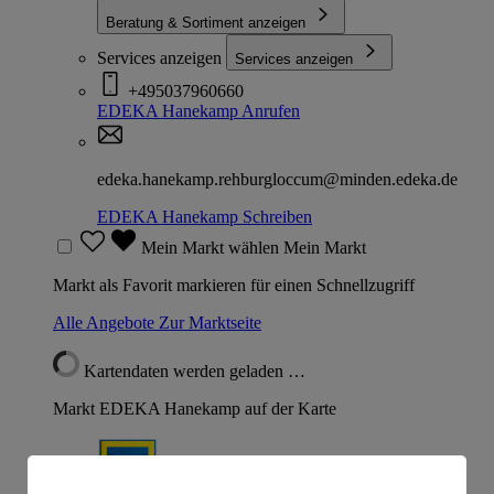
Beratung & Sortiment anzeigen
Services anzeigen
Services anzeigen
+495037960660
EDEKA Hanekamp
Anrufen
edeka.hanekamp.rehburgloccum@minden.edeka.de
EDEKA Hanekamp
Schreiben
Mein Markt wählen
Mein Markt
Markt als Favorit markieren für einen Schnellzugriff
Alle Angebote
Zur Marktseite
Kartendaten werden geladen …
Markt EDEKA Hanekamp auf der Karte